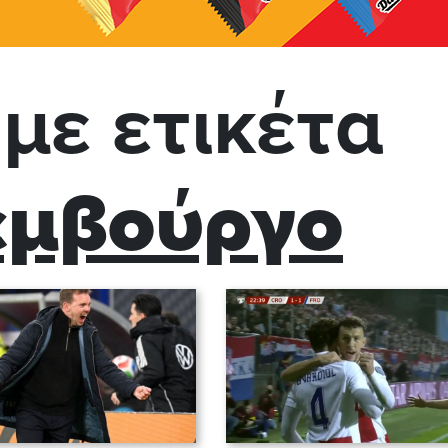
με ετικέτα
εμβούργο