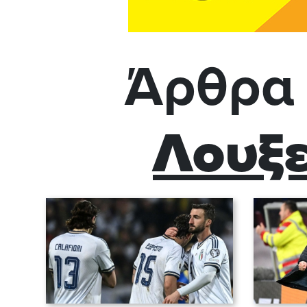
Άρθρα 
Λουξ