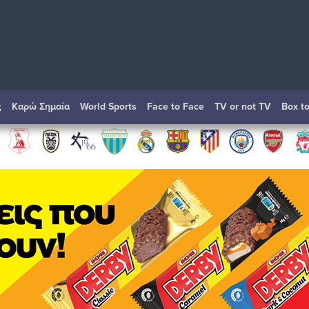
ς
Καρώ Σημαία
World Sports
Face to Face
TV or not TV
Box t