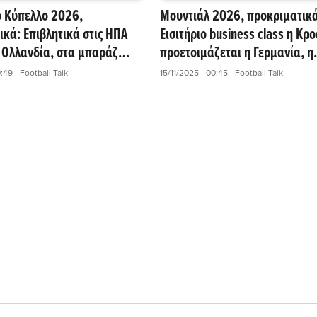
 Κύπελλο 2026,
Μουντιάλ 2026, προκριματικά
ικά: Επιβλητικά στις ΗΠΑ
Εισιτήριο business class η Κρο
- Ολλανδία, στα μπαράζ
προετοιμάζεται η Γερμανία, η
Τσεχία!
Πολωνία αντέχει στην κούρσα
0:49
- Football Talk
15/11/2025 - 00:45
- Football Talk