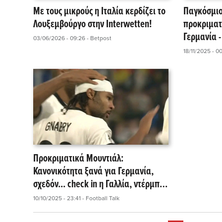
Με τους μικρούς η Ιταλία κερδίζει το
Παγκόσμιο
Λουξεμβούργο στην Interwetten!
προκριματ
Γερμανία 
03/06/2026 - 09:26
- Betpost
Πολωνία - 
18/11/2025 - 0
Προκριματικά Μουντιάλ:
Κανονικότητα ξανά για Γερμανία,
σχεδόν... check in η Γαλλία, ντέρμπι
για τρεις στον 10ο όμιλο!
10/10/2025 - 23:41
- Football Talk