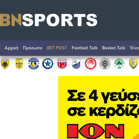
Αρχική
Πρόσωπα
BET POST
Football Talk
Basket Talk
Τένι