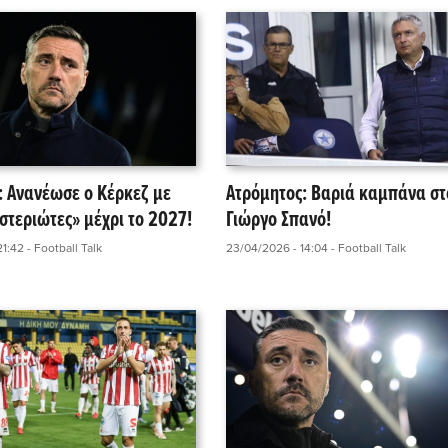
: Ανανέωσε ο Κέρκεζ με
Ατρόμητος: Βαριά καμπάνα στ
στεριώτες» μέχρι το 2027!
Γιώργο Σπανό!
21:42
- Football Talk
23/04/2026 - 14:04
- Football Talk