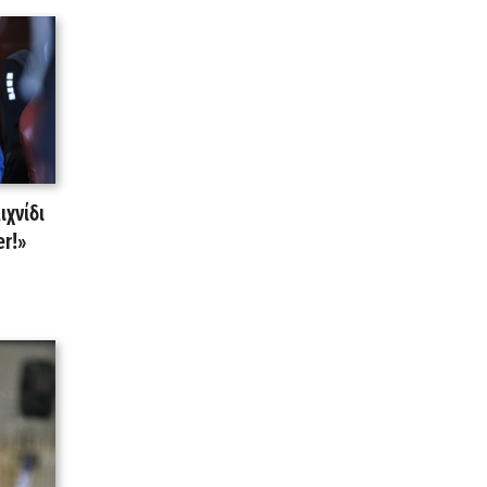
ιχνίδι
er!»