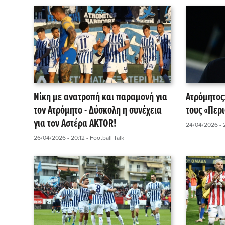
Νίκη με ανατροπή και παραμονή για
Ατρόμητος
τον Ατρόμητο - Δύσκολη η συνέχεια
τους «Περι
για τον Αστέρα AKTOR!
24/04/2026 - 
26/04/2026 - 20:12
- Football Talk