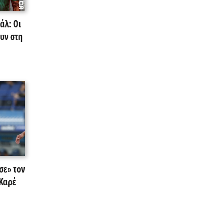
άλ: Οι
υν στη
σε» τον
Καρέ