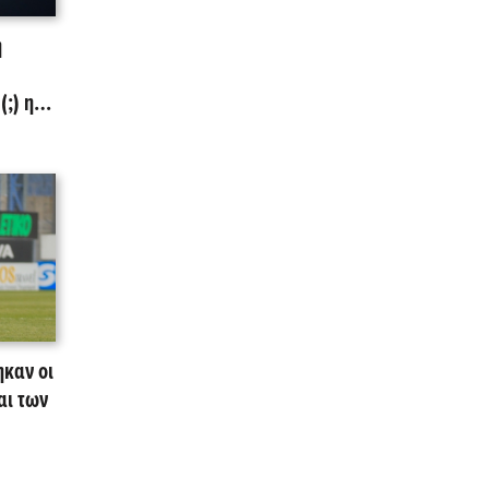
ή
(;) η
ηκαν οι
αι των