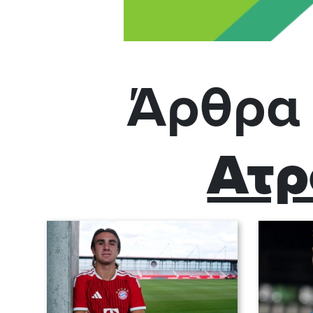
Άρθρα 
Ατρ