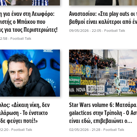
 για έναν στη Λεωφόρο:
Αναστασίου: «Στα play outs οι 
ιστής ο Μπάκου που
βαθμοί είναι καλύτεροι από έ
ς για τους Περιστεριώτες!
09/05/2026 - 22:05
- Football Talk
22:58
- Football Talk
ος: «Δίκαιη νίκη, δεν
Star Wars volume 6: Ματσάρα.
αλάρωση - Το ένστικτο
galacticos στην Τρίπολη - Ο Α
δε φεύγει ποτέ!»
είναι εδώ, επιβεβαιώνει ο
Ατρόμητος!
22:20
- Football Talk
02/05/2026 - 21:28
- Football Talk