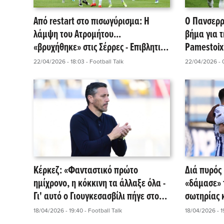
Από restart στο πισωγύρισμα: Η
Ο Πανσερρ
λάμψη του Ατρομήτου...
βήμα για 
«βρυχήθηκε» στις Σέρρες - Επιβλητικό
Pamestoix
διπλό επί του Πανσερραϊκού!
22/04/2026 - 18:03
- Football Talk
22/04/2026 - 
Κέρκεζ: «Φανταστικό πρώτο
Διά πυρός 
ημίχρονο, η κόκκινη τα άλλαξε όλα -
«δάμασε» τ
Γι' αυτό ο Γιουγκεσασβίλι πήγε στον
σωτηρίας κ
ΠΑΟΚ!»
18/04/2026 - 19:40
- Football Talk
18/04/2026 - 1