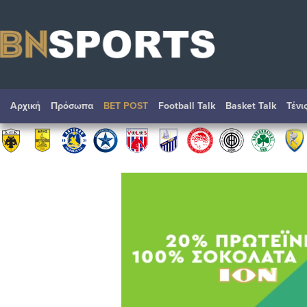
Αρχική
Πρόσωπα
BET POST
Football Talk
Basket Talk
Τένι