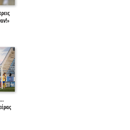
τρεις
ναν!»
..
στέρας