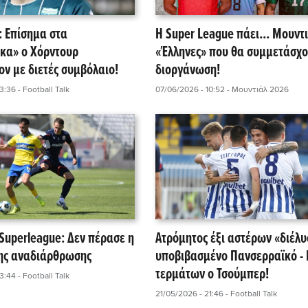
: Επίσημα στα
Η Super League πάει... Μουντι
κα» ο Χόρντουρ
«Έλληνες» που θα συμμετάσχο
ν με διετές συμβόλαιο!
διοργάνωση!
23:36
- Football Talk
07/06/2026 - 10:52
- Μουντιάλ 2026
 Superleague: Δεν πέρασε η
Ατρόμητος έξι αστέρων «διέλυ
ης αναδιάρθρωσης
υποβιβασμένο Πανσερραϊκό - 
τερμάτων ο Τσούμπερ!
13:44
- Football Talk
21/05/2026 - 21:46
- Football Talk