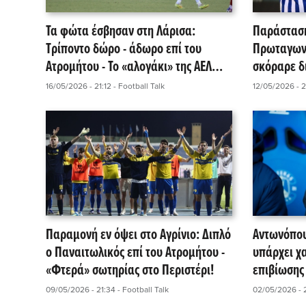
Τα φώτα έσβησαν στη Λάρισα:
Παράσταση
Τρίποντο δώρο - άδωρο επί του
Πρωταγων
Ατρομήτου - Το «αλογάκι» της ΑΕΛ
σκόραρε δι
Novibet αποχαιρετά τη Super
16/05/2026 - 21:12
- Football Talk
12/05/2026 - 
League!
Παραμονή εν όψει στο Αγρίνιο: Διπλό
Αντωνόπουλ
ο Παναιτωλικός επί του Ατρομήτου -
υπάρχει χ
«Φτερά» σωτηρίας στο Περιστέρι!
επιβίωσης 
09/05/2026 - 21:34
- Football Talk
02/05/2026 - 