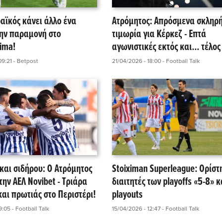
αϊκός κάνει άλλο ένα
Ατρόμητος: Απρόσμενα σκληρ
την παραμονή στο
τιμωρία για Κέρκεζ - Επτά
ima!
αγωνιστικές εκτός και... τέλος 
σεζόν!
09:21
- Betpost
21/04/2026 - 18:00
- Football Talk
και σιδήρου: Ο Ατρόμητος
Stoiximan Superleague: Ορίστ
ην ΑΕΛ Novibet - Τριάρα
διαιτητές των playoffs «5-8» κ
αι πρωτιάς στο Περιστέρι!
playouts
9:05
- Football Talk
15/04/2026 - 12:47
- Football Talk