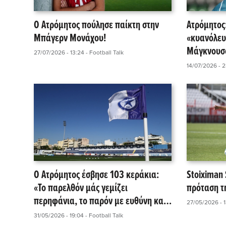
Ο Ατρόμητος πούλησε παίκτη στην
Ατρόμητος
Μπάγερν Μονάχου!
«κυανόλευ
Μάγκνουσο
27/07/2026 - 13:24
- Football Talk
14/07/2026 - 
Ο Ατρόμητος έσβησε 103 κεράκια:
Stoiximan
«Το παρελθόν μάς γεμίζει
πρόταση τ
περηφάνια, το παρόν με ευθύνη και
27/05/2026 - 
το μέλλον με αισιοδοξία!»
31/05/2026 - 19:04
- Football Talk