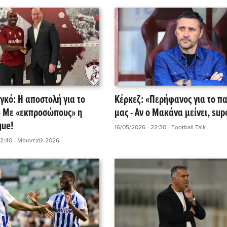
γκό: Η αποστολή για το
Κέρκεζ: «Περήφανος για το πα
- Με «εκπροσώπους» η
μας - Αν ο Μακάνα μείνει, sup
gue!
16/05/2026 - 22:30
- Football Talk
22:40
- Μουντιάλ 2026