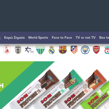
ς
Καρώ Σημαία
World Sports
Face to Face
TV or not TV
Box t