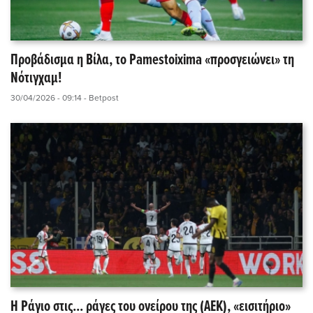
Προβάδισμα η Βίλα, το Pamestoixima «προσγειώνει» τη
Νότιγχαμ!
30/04/2026 - 09:14
- Betpost
Η Ράγιο στις... ράγες του ονείρου της (ΑΕΚ), «εισιτήριο»