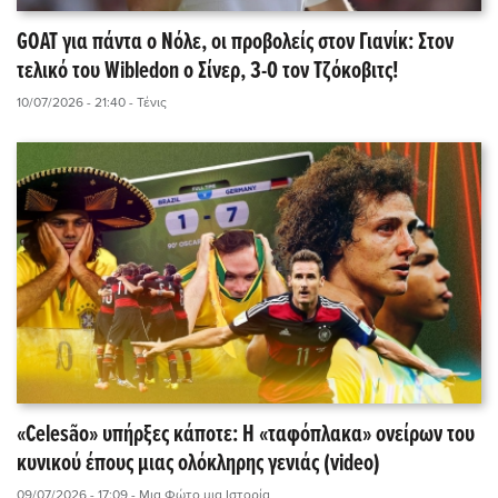
GOAT για πάντα ο Νόλε, οι προβολείς στον Γιανίκ: Στον
τελικό του Wibledon o Σίνερ, 3-0 τον Τζόκοβιτς!
10/07/2026 - 21:40
- Τένις
«Celesão» υπήρξες κάποτε: Η «ταφόπλακα» ονείρων του
κυνικού έπους μιας ολόκληρης γενιάς (video)
09/07/2026 - 17:09
- Μια Φώτο μια Ιστορία