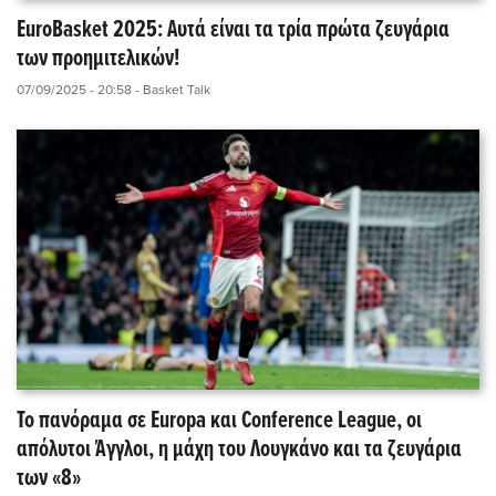
EuroBasket 2025: Αυτά είναι τα τρία πρώτα ζευγάρια
των προημιτελικών!
07/09/2025 - 20:58
- Basket Talk
Το πανόραμα σε Europa και Conference League, οι
απόλυτοι Άγγλοι, η μάχη του Λουγκάνο και τα ζευγάρια
των «8»