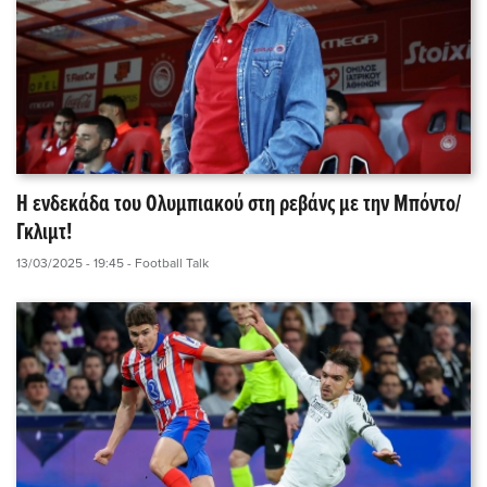
Η ενδεκάδα του Ολυμπιακού στη ρεβάνς με την Μπόντο/
Γκλιμτ!
13/03/2025 - 19:45
- Football Talk