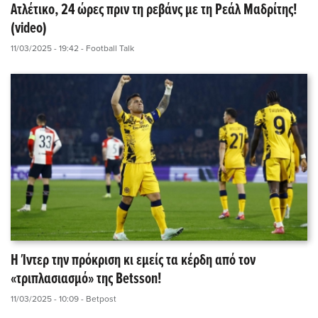
Ατλέτικο, 24 ώρες πριν τη ρεβάνς με τη Ρεάλ Μαδρίτης!
(video)
11/03/2025 - 19:42
- Football Talk
Η Ίντερ την πρόκριση κι εμείς τα κέρδη από τον
«τριπλασιασμό» της Betsson!
11/03/2025 - 10:09
- Betpost