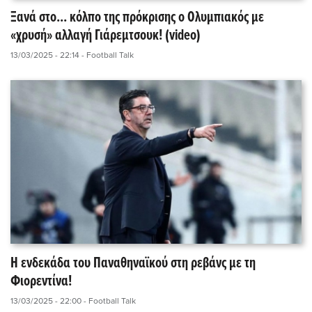
Ξανά στο... κόλπο της πρόκρισης ο Ολυμπιακός με
«χρυσή» αλλαγή Γιάρεμτσουκ! (video)
13/03/2025 - 22:14
- Football Talk
Η ενδεκάδα του Παναθηναϊκού στη ρεβάνς με τη
Φιορεντίνα!
13/03/2025 - 22:00
- Football Talk