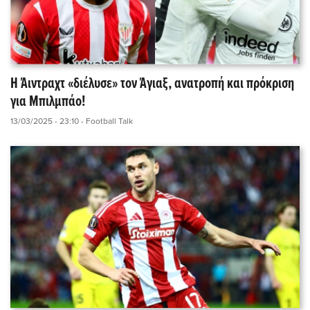
Η Άιντραχτ «διέλυσε» τον Άγιαξ, ανατροπή και πρόκριση
για Μπιλμπάο!
13/03/2025 - 23:10
- Football Talk