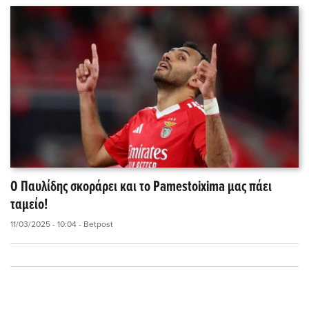
Ο Παυλίδης σκοράρει και το Pamestoixima μας πάει
ταμείο!
11/03/2025 - 10:04
- Betpost