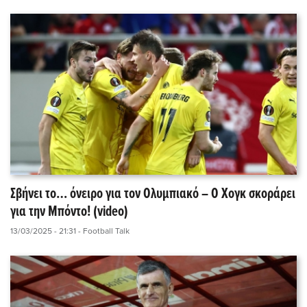
Σβήνει το… όνειρο για τον Ολυμπιακό – Ο Χογκ σκοράρει
για την Μπόντο! (video)
13/03/2025 - 21:31
- Football Talk