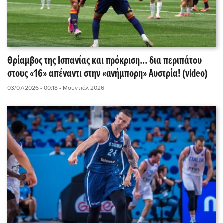
Θρίαμβος της Ισπανίας και πρόκριση... δια περιπάτου
στους «16» απέναντι στην «ανήμπορη» Αυστρία! (video)
03/07/2026 - 00:18
- Μουντιάλ 2026