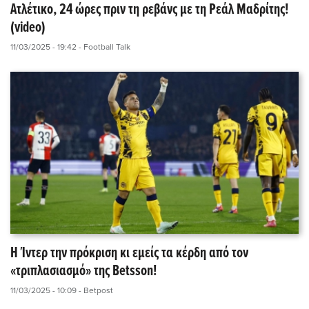
Ατλέτικο, 24 ώρες πριν τη ρεβάνς με τη Ρεάλ Μαδρίτης!
(video)
11/03/2025 - 19:42
- Football Talk
Η Ίντερ την πρόκριση κι εμείς τα κέρδη από τον
«τριπλασιασμό» της Betsson!
11/03/2025 - 10:09
- Betpost