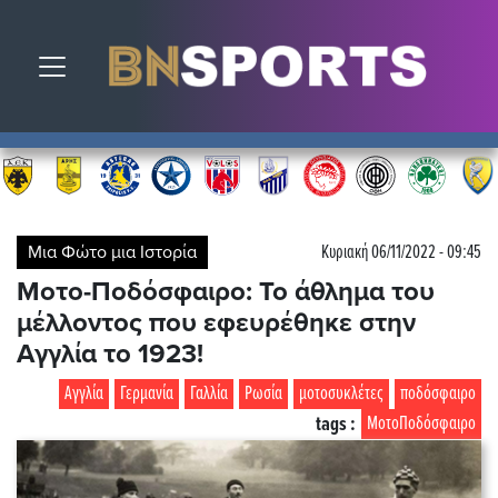
Toggle navigation
Μια Φώτο μια Ιστορία
Κυριακή 06/11/2022 - 09:45
Μοτο-Ποδόσφαιρο: Το άθλημα του
μέλλοντος που εφευρέθηκε στην
Αγγλία το 1923!
Αγγλία
Γερμανία
Γαλλία
Ρωσία
μοτοσυκλέτες
ποδόσφαιρο
tags :
ΜοτοΠοδόσφαιρο