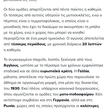
Οι δύο ομάδες απαρτίζονται από πέντε παίκτες η καθεμία.
Οι τέσσερις από αυτούς οδηγούν τις μοτοσυκλέτες, ενώ ο
πέμπτος είναι ο τερματοφύλακας, ο οποίος είναι ο
μοναδικός που έχει το δικαίωμα να ακουμπήσει τη μπάλα
με τα χέρια, ενώ ο χώρος που μπορεί να κινηθεί
περιορίζεται σε ένα μικρό ημικύκλιο. Ο αγώνας αποτελείται
από
τέσσερις
περιόδους
, με χρονική διάρκεια
20
λεπτών
η καθεμία.
Το συγκεκριμένο παιχνίδι, λοιπόν, ξεκίνησε από τους
Άγγλους
, ωστόσο με το πέρασμα των χρόνων εμφανίστηκε
σταδιακά και σε άλλα
ευρωπαϊκά
κράτη
. Η
Γαλλία
,
μάλιστα, αποτέλεσε την πρώτη χώρα που παρουσίασε το
άθλημα σε οργανωμένη μορφή, στα μέσα της δεκαετίας
του
1930
. Εκεί πλέον, υπάρχουν κανονικά διοργανώσεις,
όπου αγωνίζονται οι ομάδες του
μοτο-ποδοσφαίρου
. Κάτι
αντίστοιχο συμβαίνει και στη
Γερμανία
, αλλά και στη
Ρωσία
, χώρες από τις οποίες προέρχονται οι
καλύτερες