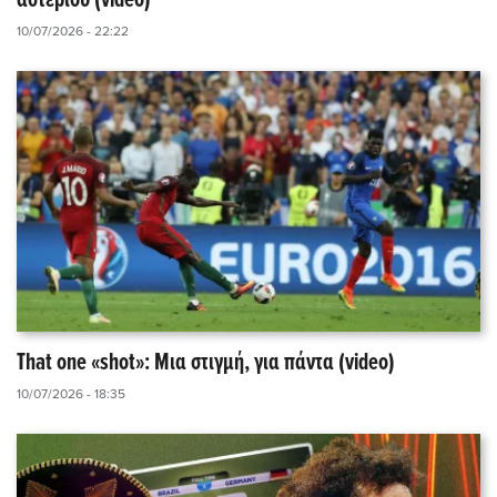
αστεριού (video)
10/07/2026 - 22:22
That one «shot»: Μια στιγμή, για πάντα (video)
10/07/2026 - 18:35