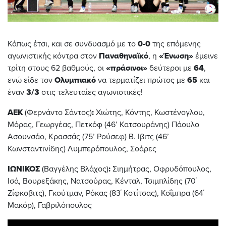
Κάπως έτσι, και σε συνδυασμό με το
0-0
της επόμενης
αγωνιστικής κόντρα στον
Παναθηναϊκό
, η
«Ένωση»
έμεινε
τρίτη στους 62 βαθμούς, οι
«πράσινοι»
δεύτεροι με
64
,
ενώ είδε τον
Ολυμπιακό
να τερματίζει πρώτος με
65
και
έναν
3/3
στις τελευταίες αγωνιστικές!
ΑΕΚ
(Φερνάντο Σάντος)
:
Χιώτης, Κόντης, Κωστένογλου,
Μόρας, Γεωργέας, Πετκόφ (46’ Κατσουράνης) Πάουλο
Ασουνσάο, Κρασσάς (75’ Ρούσεφ) Β. Ιβιτς (46’
Κωνσταντινίδης) Λυμπερόπουλος, Σοάρες
ΙΩΝΙΚΟΣ
(Βαγγέλης Βλάχος)
:
Σιημήτρας, Οφρυδόπουλος,
Ισά, Βουρεξάκης, Νατσούρας, Κένταλ, Τσιμπλίδης (70΄
Ζίφκοβιτς), Γκούτμαν, Ρόκας (83΄ Κοτίτσας), Κοΐμπρα (64΄
Μακόρ), Γαβριλόπουλος