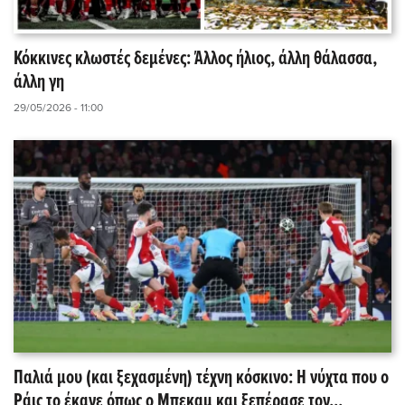
Κόκκινες κλωστές δεμένες: Άλλος ήλιος, άλλη θάλασσα,
άλλη γη
29/05/2026 - 11:00
Παλιά μου (και ξεχασμένη) τέχνη κόσκινο: Η νύχτα που ο
Ράις το έκανε όπως ο Μπεκαμ και ξεπέρασε τον...