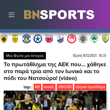
Toggle navigation
Μια Φώτο μια Ιστορία
Πέμπτη 16/12/2021 - 10:35
Το πρωτάθλημα της ΑΕΚ που… χάθηκε
στο παρά τρία από τον Ιωνικό και το
πόδι του Νατσούρα! (video)
tags :
ΑΕΚ
Ιωνικός
20042005
ελληνικό πρωτάθλημα