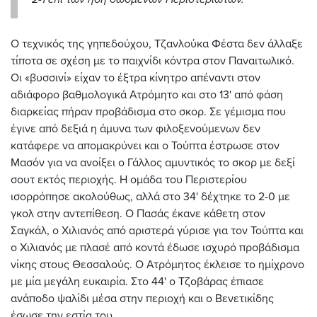
Ο τεχνικός της γηπεδούχου, Τζανλούκα Φέστα δεν άλλαξε
τίποτα σε σχέση με το παιχνίδι κόντρα στον Παναιτωλικό.
Οι «βυσσινί» είχαν το έξτρα κίνητρο απέναντι στον
αδιάφορο βαθμολογικά Ατρόμητο και στο 13' από φάση
διαρκείας πήραν προβάδισμα στο σκορ. Σε γέμισμα που
έγινε από δεξιά η άμυνα των φιλοξενούμενων δεν
κατάφερε να απομακρύνει και ο Τούπτα έστρωσε στον
Μασόν για να ανοίξει ο Γάλλος αμυντικός το σκορ με δεξί
σουτ εκτός περιοχής. Η ομάδα του Περιστερίου
ισορρόπησε ακολούθως, αλλά στο 34' δέχτηκε το 2-0 με
γκολ στην αντεπίθεση. Ο Πασάς έκανε κάθετη στον
Σαγκάλ, ο Χιλιανός από αριστερά γύρισε για τον Τούπτα και
ο Χιλιανός με πλασέ από κοντά έδωσε ισχυρό προβάδισμα
νίκης στους Θεσσαλούς. Ο Ατρόμητος έκλεισε το ημίχρονο
με μία μεγάλη ευκαιρία. Στο 44' ο Τζοβάρας έπιασε
ανάποδο ψαλίδι μέσα στην περιοχή και ο Βενετικίδης
έσωσε την εστία του.