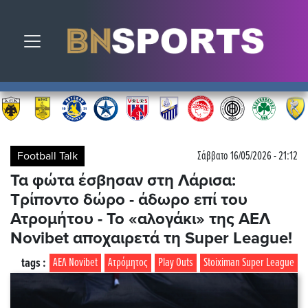
Toggle navigation
Football Talk
Σάββατο 16/05/2026 - 21:12
Τα φώτα έσβησαν στη Λάρισα:
Τρίποντο δώρο - άδωρο επί του
Ατρομήτου - Το «αλογάκι» της ΑΕΛ
Novibet αποχαιρετά τη Super League!
tags :
ΑΕΛ Novibet
Ατρόμητος
Play Outs
Stoiximan Super League