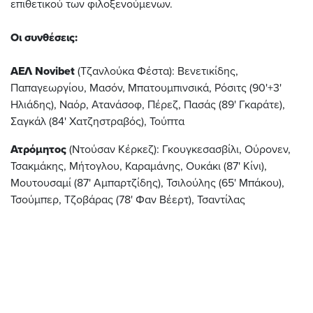
επιθετικού των φιλοξενούμενων.
Οι συνθέσεις:
ΑΕΛ Novibet
(Τζανλούκα Φέστα): Βενετικίδης,
Παπαγεωργίου, Μασόν, Μπατουμπινσικά, Ρόσιτς (90'+3'
Ηλιάδης), Ναόρ, Ατανάσοφ, Πέρεζ, Πασάς (89' Γκαράτε),
Σαγκάλ (84' Χατζηστραβός), Τούπτα
Ατρόμητος
(Ντούσαν Κέρκεζ): Γκουγκεσασβίλι, Ούρονεν,
Τσακμάκης, Μήτογλου, Καραμάνης, Ουκάκι (87' Κίνι),
Μουτουσαμί (87' Αμπαρτζίδης), Τσιλούλης (65' Μπάκου),
Τσούμπερ, Τζοβάρας (78' Φαν Βέερτ), Τσαντίλας