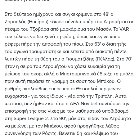
Στο δεύτερο ημίχρονο και συγκεκριμένα στο 48' ο
Ζαμπαλάς (Ηπείρου) έδωσε πέναλτι υπέρ του Ατρομήτου σε
πέσιμο του Τζοβάρα από μαρκάρισμα του Μασόν. Το VAR
τον κάλεσε να δει ξανά τη φάση, όπως και έγινε και ο
ρέφερι πήρε την απόφασή του πίσω. Στο 63' ο διαιτητής
του αγώνα τραυματίστηκε και έπειτα από διακοπή πέντε
λεπτών πήρε τη θέση του ο Γιουματζίδης (Πέλλας). Στο 70'
ήταν η σειρά του Ατρομήτου να χάσει ευκαιρία για τη
μείωση του σκορ, αλλά ο Μπατουμπινσικά έδιωξε τη μπάλα
πριν αυτή περάσει τη γραμμή σε σουτ του Μπάκου. Ο
ρυθμός ακολούθως έπεσε και οι Θεσσαλοί περίμεναν
ευχάριστα - για τους ίδιους - νέα από την Τρίπολη. Αυτά,
ωστόσο, δεν ήρθαν και έτσι η ΑΕΛ Novibet συνδύασε την
επιστροφή της στις νίκες με τον μαθηματικό υποβιβασμό
στη Super League 2. Στο 90', μάλιστα, είδαν τον Ατρόμητο
να μειώνει με τον Μπάκου, αφού προηγήθηκε λάθος
συνεννόηση των Ρόσιτς, Βενετικίδη και κλέψιμο του