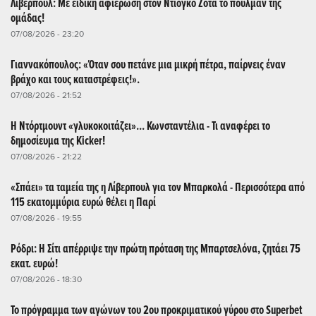
Λίβερπουλ: Με ειδική αφιέρωση στον Ντιόγκο Ζότα το πούλμαν της
ομάδας!
07/08/2026 - 23:20
Γιαννακόπουλος: «Όταν σου πετάνε μια μικρή πέτρα, παίρνεις έναν
βράχο και τους καταστρέφεις!».
07/08/2026 - 21:52
Η Ντόρτμουντ «γλυκοκοιτάζει»... Κωνσταντέλια - Τι αναφέρει το
δημοσίευμα της Kicker!
07/08/2026 - 21:22
«Σπάει» τα ταμεία της η Λίβερπουλ για τον Μπαρκολά - Περισσότερα από
115 εκατομμύρια ευρώ θέλει η Παρί
07/08/2026 - 19:55
Ρόδρι: Η Σίτι απέρριψε την πρώτη πρόταση της Μπαρτσελόνα, ζητάει 75
εκατ. ευρώ!
07/08/2026 - 18:30
Το πρόγραμμα των αγώνων του 2ου προκριματικού γύρου στο Superbet