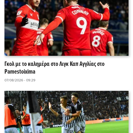
Γκολ με το καλημέρα στο Λιγκ Καπ Αγγλίας στο
Pamestoixima
07/08/2026 - 09:29