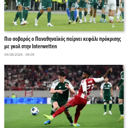
Πιο σοβαρός ο Παναθηναϊκός παίρνει κεφάλι πρόκρισης
με γκολ στην Interwetten
05/08/2026 - 09:09