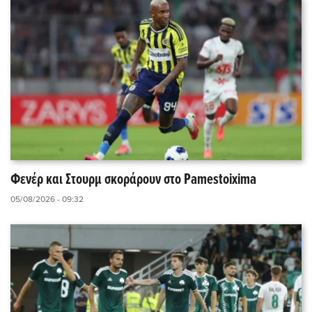
Φενέρ και Στουρμ σκοράρουν στο Pamestoixima
05/08/2026 - 09:32