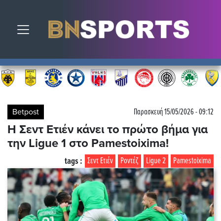
Toggle navigation
Betpost
Παρασκευή 15/05/2026 - 09:12
Η Σεντ Ετιέν κάνει το πρώτο βήμα για
την Ligue 1 στο Pamestoixima!
tags :
Σεντ Ετιέν
Ροντέζ
Ligue 2
Pamestoixima