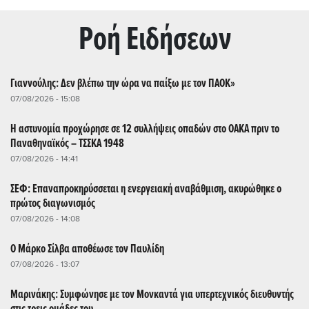
Ρoή Ειδήσεων
Γιαννούλης: Δεν βλέπω την ώρα να παίξω με τον ΠΑΟΚ»
07/08/2026 - 15:08
Η αστυνομία προχώρησε σε 12 συλλήψεις οπαδών στο ΟΑΚΑ πριν το
Παναθηναϊκός – ΤΣΣΚΑ 1948
07/08/2026 - 14:41
ΣΕΦ: Επαναπροκηρύσσεται η ενεργειακή αναβάθμιση, ακυρώθηκε ο
πρώτος διαγωνισμός
07/08/2026 - 14:08
Ο Μάρκο Σίλβα αποθέωσε τον Παυλίδη
07/08/2026 - 13:07
Μαρινάκης: Συμφώνησε με τον Μονκαντά για υπερτεχνικός διευθυντής