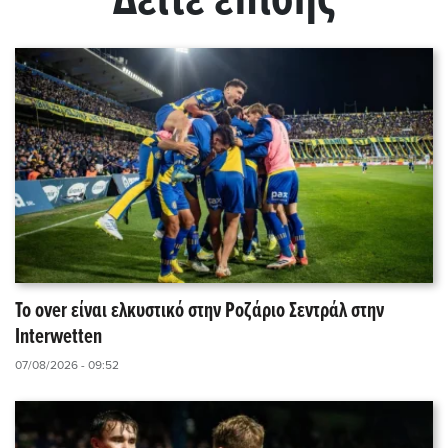
Το over είναι ελκυστικό στην Ροζάριο Σεντράλ στην
Interwetten
07/08/2026 - 09:52