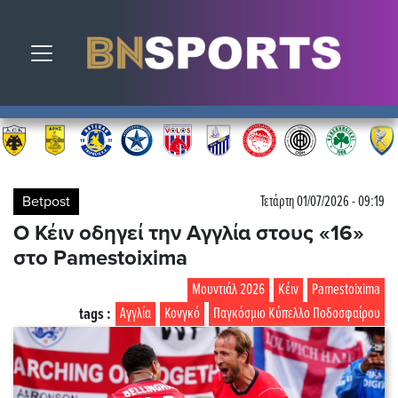
Toggle navigation
Betpost
Τετάρτη 01/07/2026 - 09:19
Ο Κέιν οδηγεί την Αγγλία στους «16»
στο Pamestoixima
Μουντιάλ 2026
Κέιν
Pamestoixima
tags :
Αγγλία
Κονγκό
Παγκόσμιο Κύπελλο Ποδοσφαίρου