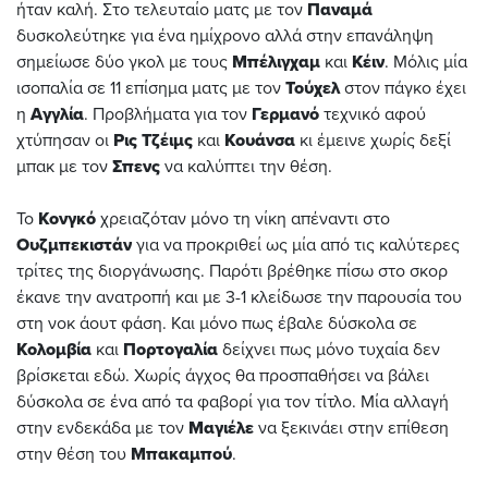
ήταν καλή. Στο τελευταίο ματς με τον
Παναμά
δυσκολεύτηκε για ένα ημίχρονο αλλά στην επανάληψη
σημείωσε δύο γκολ με τους
Μπέλιγχαμ
και
Κέιν
. Μόλις μία
ισοπαλία σε 11 επίσημα ματς με τον
Τούχελ
στον πάγκο έχει
η
Αγγλία
. Προβλήματα για τον
Γερμανό
τεχνικό αφού
χτύπησαν οι
Ρις Τζέιμς
και
Κουάνσα
κι έμεινε χωρίς δεξί
μπακ με τον
Σπενς
να καλύπτει την θέση.
Το
Κονγκό
χρειαζόταν μόνο τη νίκη απέναντι στο
Ουζμπεκιστάν
για να προκριθεί ως μία από τις καλύτερες
τρίτες της διοργάνωσης. Παρότι βρέθηκε πίσω στο σκορ
έκανε την ανατροπή και με 3-1 κλείδωσε την παρουσία του
στη νοκ άουτ φάση. Και μόνο πως έβαλε δύσκολα σε
Κολομβία
και
Πορτογαλία
δείχνει πως μόνο τυχαία δεν
βρίσκεται εδώ. Χωρίς άγχος θα προσπαθήσει να βάλει
δύσκολα σε ένα από τα φαβορί για τον τίτλο. Μία αλλαγή
στην ενδεκάδα με τον
Μαγιέλε
να ξεκινάει στην επίθεση
στην θέση του
Μπακαμπού
.