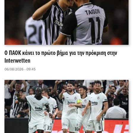
Ο ΠΑΟΚ κάνει το πρώτο βήμα για την πρόκριση στην
Interwetten
06/08/2026 - 09:45