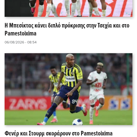
Η Μπεσίκτας κάνει διπλό πρόκρισης στην Τσεχία και στο
Pamestoixima
06/08/2026 - 08:54
Φενέρ και Στουρμ σκοράρουν στο Pamestoixima