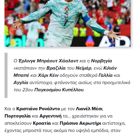
Ο
Έρλινγκ Μπράουτ Χάαλαντ
και η
Νορβηγία
«κατάπιαν» την
Βραζιλία
του
Νεϊμάρ
, ενώ
Κιλιάν
Μπαπέ
και
Χάρι Κέιν
οδηγούν σταθερά
Γαλλία
και
Αγγλία
αντίστοιχα, φτάνοντας αισίως στα προημιτελικά
του 23ου
Παγκοσμίου Κυπέλλου
.
Και ο
Κριστιάνο Ρονάλντο
με τον
Λιονέλ Μέσι
;
Πορτογαλία
και
Αργεντινή
τα… χρειάστηκαν για να
αποκλείσουν
Κροατία
και
Πράσινο Ακρωτήρι
αντίστοιχα,
έχοντας μπροστά τους ακόμα πιο υψηλά εμπόδια, στον