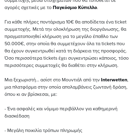
συμμετοχής μέσω στοιχημάτων που θα τοποθετεί σε
αγορές σχετικές με το
Παγκόσμιο Κύπελλο
.
Για κάθε πλήρες ποντάρισμα 10€ θα αποδίδεται ένα ticket
συμμετοχής. Μετά την ολοκλήρωση της διοργάνωσης, θα
πραγματοποιηθεί κλήρωση για το μεγάλο έπαθλο των
50.000€, στην οποία θα συμμετέχουν όλα τα tickets που
θα έχουν συγκεντρωθεί κατά τη διάρκεια της προσφοράς.
Όσο περισσότερα tickets έχει συγκεντρώσει κάποιος, τόσο
περισσότερες συμμετοχές θα διαθέτει στην κλήρωση.
Μια ξεχωριστή… ασίστ στο Μουντιάλ από την
Interwetten
,
μια πλατφόρμα στην οποία απολαμβάνεις ζωντανή δράση,
όπου κι αν βρίσκεσαι, με:
- Ένα ασφαλές και νόμιμο περιβάλλον για καθημερινή
διασκέδαση
- Μεγάλη ποικιλία τρόπων πληρωμής