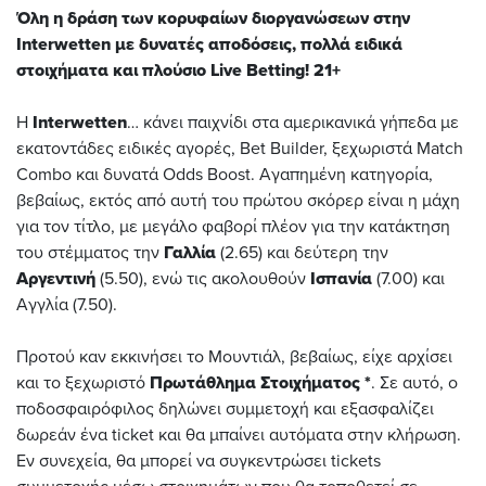
Όλη η δράση των κορυφαίων διοργανώσεων στην
Interwetten με δυνατές αποδόσεις, πολλά ειδικά
στοιχήματα και πλούσιο Live Betting! 21+
Η
Interwetten
… κάνει παιχνίδι στα αμερικανικά γήπεδα με
εκατοντάδες ειδικές αγορές, Bet Builder, ξεχωριστά Match
Combo και δυνατά Odds Boost.
Αγαπημένη κατηγορία,
βεβαίως, εκτός από αυτή του πρώτου σκόρερ είναι η μάχη
για τον τίτλο, με μεγάλο φαβορί πλέον για την κατάκτηση
του στέμματος την
Γαλλία
(2.65) και δεύτερη την
Αργεντινή
(5.50), ενώ τις ακολουθούν
Ισπανία
(7.00) και
Αγγλία (7.50).
Προτού καν εκκινήσει το Μουντιάλ, βεβαίως, είχε αρχίσει
και το ξεχωριστό
Πρωτάθλημα Στοιχήματος *
. Σε αυτό,
ο
ποδοσφαιρόφιλος δηλώνει συμμετοχή και εξασφαλίζει
δωρεάν ένα ticket και θα μπαίνει αυτόματα στην κλήρωση.
Εν συνεχεία, θα μπορεί να συγκεντρώσει tickets