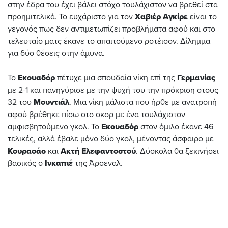
στην έδρα του έχει βάλει στόχο τουλάχιστον να βρεθεί στα
προημιτελικά. Το ευχάριστο για τον
Χαβιέρ Αγκίρε
είναι το
γεγονός πως δεν αντιμετωπίζει προβλήματα αφού και στο
τελευταίο ματς έκανε το απαιτούμενο ροτέισον. Δίλημμα
για δύο θέσεις στην άμυνα.
Το
Εκουαδόρ
πέτυχε μια σπουδαία νίκη επί της
Γερμανίας
με 2-1 και πανηγύρισε με την ψυχή του την πρόκριση στους
32 του
Μουντιάλ
. Μια νίκη μάλιστα που ήρθε με ανατροπή
αφού βρέθηκε πίσω στο σκορ με ένα τουλάχιστον
αμφισβητούμενο γκολ. Το
Εκουαδόρ
στον όμιλο έκανε 46
τελικές, αλλά έβαλε μόνο δύο γκολ, μένοντας άσφαιρο με
Κουρασάο
και
Ακτή Ελεφαντοστού
. Δύσκολα θα ξεκινήσει
βασικός ο
Ινκαπιέ
της Άρσεναλ.