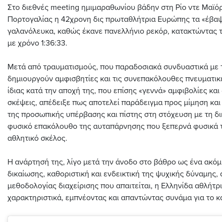
Στο διεθνές meeting ημιμαραθωνίου βάδην στη Ρίο ντε Μαϊό
Πορτογαλίας η 42χρονη δις πρωταθλήτρια Ευρώπης τα «έβα
γαλανόλευκα, καθώς έκανε πανελλήνιο ρεκόρ, κατακτώντας τ
με χρόνο 1:36:33.
Μετά από τραυματισμούς, που παραδοσιακά συνδυαστικά με τ
δημιουργούν αμφισβητίες και τις συνεπακόλουθες πνευματικ
ίδιας κατά την αποχή της, που επίσης «γεννά» αμφιβολίες και
σκέψεις, απέδειξε πως αποτελεί παράδειγμα προς μίμηση κα
της προσωπικής υπέρβασης και πίστης στη στόχευση με τη δι
φυσικό επακόλουθο της αυταπάρνησης που ξεπερνά φυσικά τ
αθλητικό σκέλος.
Η ανάρτησή της, λίγο μετά την άνοδο στο βάθρο ως ένα ακό
δικαίωσης, καθοριστική και ενδεικτική της ψυχικής δύναμης, 
μεθοδολογίας διαχείρισης που απαιτείται, η Ελληνίδα αθλήτρ
χαρακτηριστικά, εμπνέοντας και απαντώντας συνάμα για το 