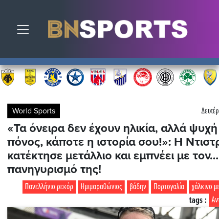
Toggle navigation
World Sports
Δευτέρ
«Τα όνειρα δεν έχουν ηλικία, αλλά ψυχή
πόνος, κάποτε η ιστορία σου!»: Η Ντιστ
κατέκτησε μετάλλιο και εμπνέει με τον...
πανηγυρισμό της!
Πανελλήνιο ρεκόρ
Ημιμαραθώνιος
βάδην
Πορτογαλία
χάλκινο μ
tags :
Αν