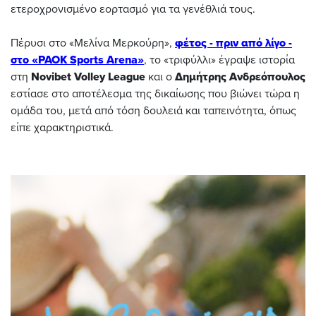
ετεροχρονισμένο εορτασμό για τα γενέθλιά τους.
Πέρυσι στο «Μελίνα Μερκούρη»,
φέτος - πριν από λίγο -
στο «PAOK Sports Arena»
, το «τριφύλλι» έγραψε ιστορία
στη
Novibet Volley League
και ο
Δημήτρης Ανδρεόπουλος
εστίασε στο αποτέλεσμα της δικαίωσης που βιώνει τώρα η
ομάδα του, μετά από τόση δουλειά και ταπεινότητα, όπως
είπε χαρακτηριστικά.