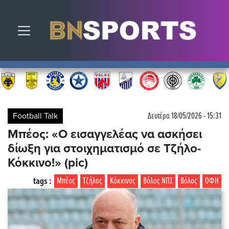
Toggle navigation
Football Talk
Δευτέρα 18/05/2026 - 15:31
Μπέος: «Ο εισαγγελέας να ασκήσει
δίωξη για στοιχηματισμό σε Τζήλο-
Κόκκινο!» (pic)
tags :
Μπέος
Τζήλος
Κόκκινος
Βόλος ΝΠΣ
Βόλος
ΟΦΗ