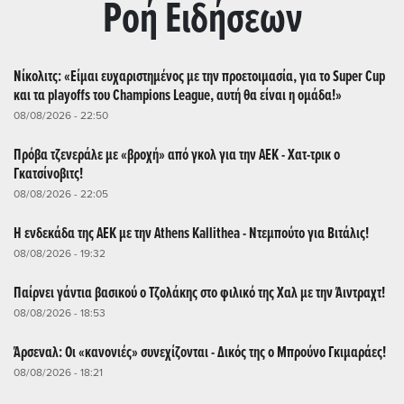
Ρoή Ειδήσεων
Νίκολιτς: «Είμαι ευχαριστημένος με την προετοιμασία, για το Super Cup
και τα playoffs του Champions League, αυτή θα είναι η ομάδα!»
08/08/2026 - 22:50
Πρόβα τζενεράλε με «βροχή» από γκολ για την ΑΕΚ - Χατ-τρικ ο
Γκατσίνοβιτς!
08/08/2026 - 22:05
Η ενδεκάδα της ΑΕΚ με την Athens Kallithea - Ντεμπούτο για Βιτάλις!
08/08/2026 - 19:32
Παίρνει γάντια βασικού ο Τζολάκης στο φιλικό της Χαλ με την Άιντραχτ!
08/08/2026 - 18:53
Άρσεναλ: Οι «κανονιές» συνεχίζονται - Δικός της ο Μπρούνο Γκιμαράες!
08/08/2026 - 18:21