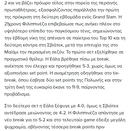
2 και να βάζει πρόωρο τέλος στην πορεία της περσινής
πρωταθλήτριας, εξασφαλίζοντας παράλληλα την πρώτη
της πρόκριση στη δεύτερη εβδομάδα ενός Grand Slam. Η
21χρονη Φιλιππινέζα επιβεβαίωσε πως ανήκει πλέον στο
υψηλότερο επίπεδο του παγκόσμιου τένις, σημειώνοντας
την έβδομη νίκη της απέναντι σε παίκτρια του Top 10 και τη
δεύτερη κόντρα στη Σβιάτεκ, μετά την επιτυχία της στο
Μαϊάμι την περασμένη σεζόν. Το πρώτο σετ εξελίχθηκε σε
πραγματικό θρίλερ. Η Εάλα βρέθηκε πίσω με break,
ανέκτησε τον έλεγχο και προηγήθηκε 5-3, χωρίς όμως να
αξιοποιήσει set point. Η αναμέτρηση οδηγήθηκε στο tie-
break, όπου έσβησε δύο set points της Πολωνής και στην
τρίτη δική της ευκαιρία έκανε το 11-9, παίρνοντας
προβάδισμα.
Στο δεύτερο σετ η Εάλα ξέφυγε με 4-0, όμως η Σβιάτεκ
αντέδρασε μειώνοντας σε 4-2. Η Φιλιππινέζα απάντησε με
νέο break για το 5-2 και στο τελευταίο game έδειξε μεγάλη
ψυχραιμία, σβήνοντας τέσσερα break points πριν