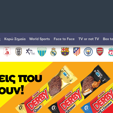
ς
Καρώ Σημαία
World Sports
Face to Face
TV or not TV
Box t