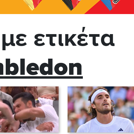
με ετικέτα
bledon