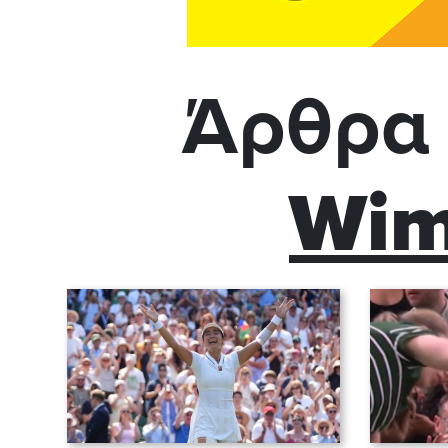
Άρθρα 
Wim