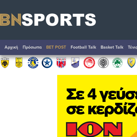
Αρχική
Πρόσωπα
BET POST
Football Talk
Basket Talk
Τένι