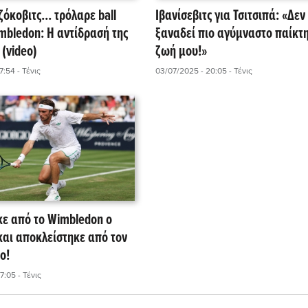
όκοβιτς... τρόλαρε ball
Ιβανίσεβιτς για Τσιτσιπά: «Δεν
imbledon: Η αντίδρασή της
ξαναδεί πιο αγύμναστο παίκτη
! (video)
ζωή μου!»
17:54
- Τένις
03/07/2025 - 20:05
- Τένις
ε από το Wimbledon ο
και αποκλείστηκε από τον
ο!
17:05
- Τένις