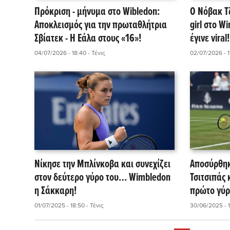
Πρόκριση - μήνυμα στο Wibledon:
Ο Νόβακ Τζ
Αποκλεισμός για την πρωταθλήτρια
girl στο W
Σβίατεκ - Η Εάλα στους «16»!
έγινε viral
04/07/2026 - 18:40
- Τένις
02/07/2026 - 
Νίκησε την Μπλίνκοβα και συνεχίζει
Αποσύρθηκ
στον δεύτερο γύρο του… Wimbledon
Τσιτσιπάς 
η Σάκκαρη!
πρώτο γύρ
01/07/2025 - 18:50
- Τένις
30/06/2025 - 