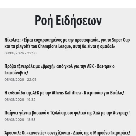
Ρoή Ειδήσεων
Νίκολιτς: «Είμαι ευχαριστημένος με την προετοιμασία, για το Super Cup
και τα playoffs του Champions League, αυτή θα είναι η ομάδα!»
08/08/2026 - 22:50
Πρόβα τζενεράλε με «βροχή» από γκολ για την ΑΕΚ - Χατ-τρικ ο
Γκατσίνοβιτς!
08/08/2026 - 22:05
Η ενδεκάδα της ΑΕΚ με την Athens Kallithea - Ντεμπούτο για Βιτάλις!
08/08/2026 - 19:32
Παίρνει γάντια βασικού ο Τζολάκης στο φιλικό της Χαλ με την Άιντραχτ!
08/08/2026 - 18:53
Άρσεναλ: Οι «κανονιές» συνεχίζονται - Δικός της ο Μπρούνο Γκιμαράες!