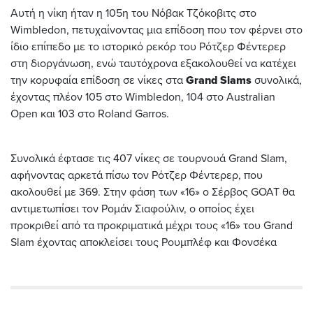
Αυτή η νίκη ήταν η 105η του Νόβακ Τζόκοβιτς στο
Wimbledon, πετυχαίνοντας μια επίδοση που τον φέρνει στο
ίδιο επίπεδο με το ιστορικό ρεκόρ του Ρότζερ Φέντερερ
στη διοργάνωση, ενώ ταυτόχρονα εξακολουθεί να κατέχει
την κορυφαία επίδοση σε νίκες στα
Grand Slams
συνολικά,
έχοντας πλέον 105 στο Wimbledon, 104 στο Australian
Open και 103 στο Roland Garros.
Συνολικά έφτασε τις 407 νίκες σε τουρνουά Grand Slam,
αφήνοντας αρκετά πίσω τον Ρότζερ Φέντερερ, που
ακολουθεί με 369. Στην φάση των «16» ο Σέρβος GOAT θα
αντιμετωπίσει τον Ρομάν Σιαφούλιν, ο οποίος έχει
προκριθεί από τα προκριματικά μέχρι τους «16» του Grand
Slam έχοντας αποκλείσει τους Ρουμπλέφ και Φονσέκα