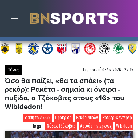
Toggle navigation
Τένις
Παρασκευή 03/07/2026 - 22:15
Όσο θα παίζει, «θα τα σπάει» (τα
ρεκόρ): Ρακέτα - σημαία κι όνειρα -
πυξίδα, ο Τζόκοβιτς στους «16» του
Wibldedon!
φάση των «32»
Πρόκριση
Ρεκόρ Νικών
Ρότζερ Φέντερερ
tags :
Νόβακ Τζόκοβιτς
Αρτούρ Ρίντερκνεχ
Wibldeon