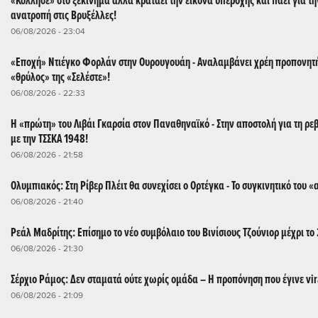
«Κόλλησε» στο ξεκίνημα αλλά κρατάει την εικόνα υπεροχής και πάει για τη
ανατροπή στις Βρυξέλλες!
06/08/2026 - 23:04
«Εποχή» Ντιέγκο Φορλάν στην Ουρουγουάη - Αναλαμβάνει χρέη προπονητ
«θρύλος» της «Σελέστε»!
06/08/2026 - 22:33
Η «πρώτη» του Λιβάι Γκαρσία στον Παναθηναϊκό - Στην αποστολή για τη ρε
με την ΤΣΣΚΑ 1948!
06/08/2026 - 21:58
Ολυμπιακός: Στη Ρίβερ Πλέιτ θα συνεχίσει ο Ορτέγκα - Το συγκινητικό του «
06/08/2026 - 21:40
Ρεάλ Μαδρίτης: Επίσημο το νέο συμβόλαιο του Βινίσιους Τζούνιορ μέχρι το
06/08/2026 - 21:30
Σέρχιο Ράμος: Δεν σταματά ούτε χωρίς ομάδα – Η προπόνηση που έγινε vir
06/08/2026 - 21:09