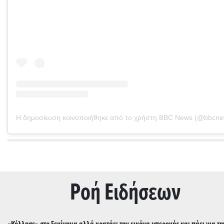
Η δημοσίευση κοινοποιήθηκε από το χρήστη BBC News (@bbcne
Ρoή Ειδήσεων