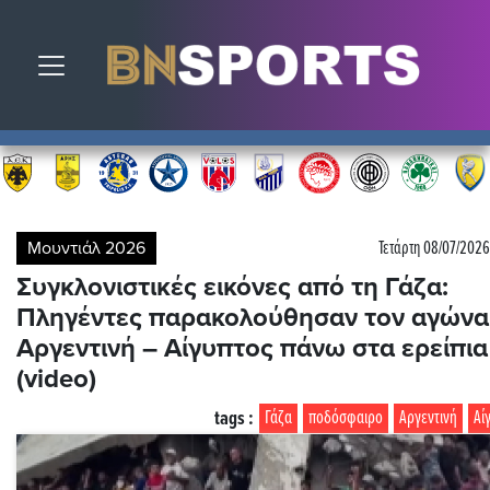
Toggle navigation
Μουντιάλ 2026
Τετάρτη 08/07/2026
Συγκλονιστικές εικόνες από τη Γάζα:
Πληγέντες παρακολούθησαν τον αγώνα
Αργεντινή – Αίγυπτος πάνω στα ερείπια
(video)
tags :
Γάζα
ποδόσφαιρο
Αργεντινή
Αί