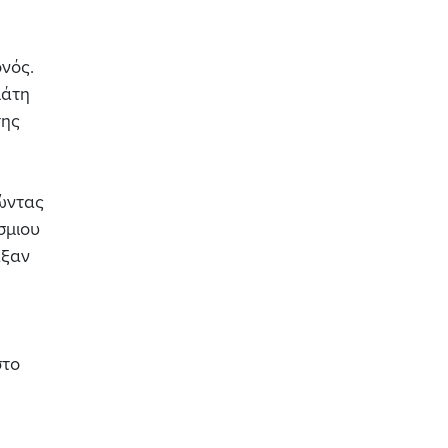
ονός.
μάτη
της
ώντας
σμιου
αξαν
στο