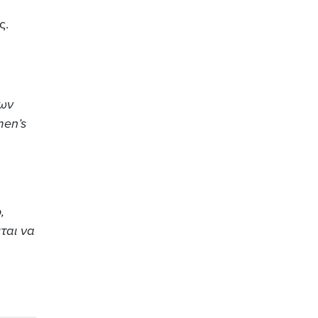
ς.
των
men’s
,
ται να