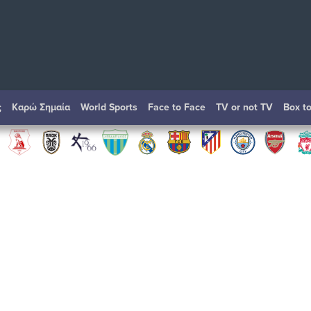
ς
Καρώ Σημαία
World Sports
Face to Face
TV or not TV
Box t