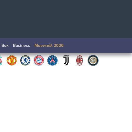
o Box
Βusiness
Μουντιάλ 2026