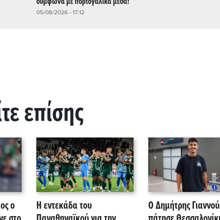
σύμφωνα με πορτογαλικά μέσα!
05/08/2026 - 17:12
ίτε επίσης
ος ο
Η εντεκάδα του
Ο Δημήτρης Γιαννού
νε στο
Παναθηναϊκού για την
πάτησε Θεσσαλονίκη