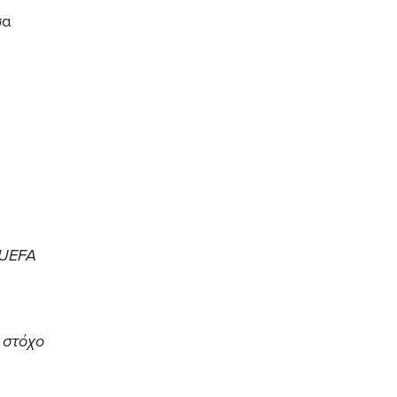
σα
 UEFA
 στόχο