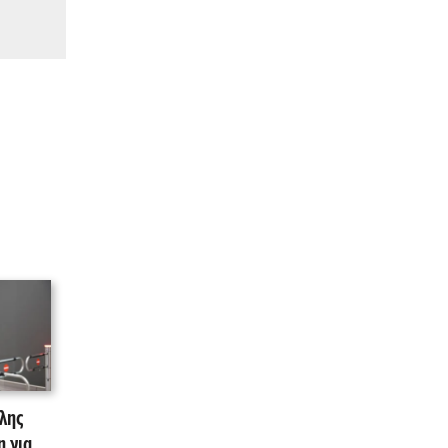
λης
 για