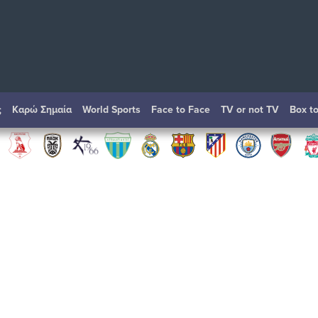
ς
Καρώ Σημαία
World Sports
Face to Face
TV or not TV
Box t