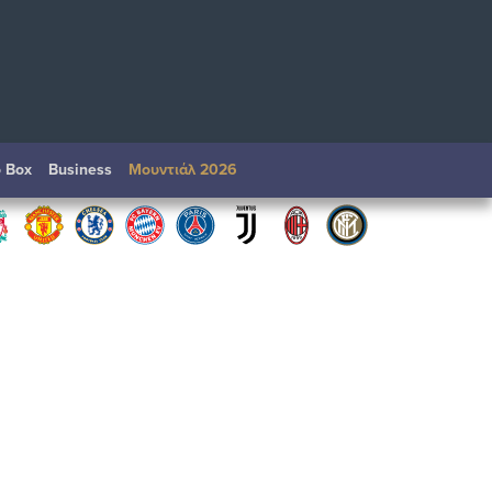
o Box
Βusiness
Μουντιάλ 2026