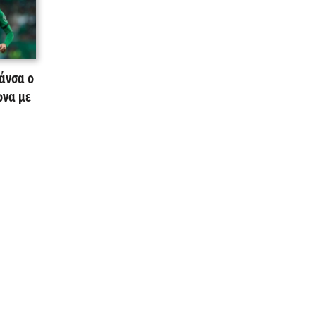
άνσα ο
ωνα με