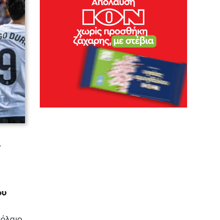
ν
ου
όλαιο.