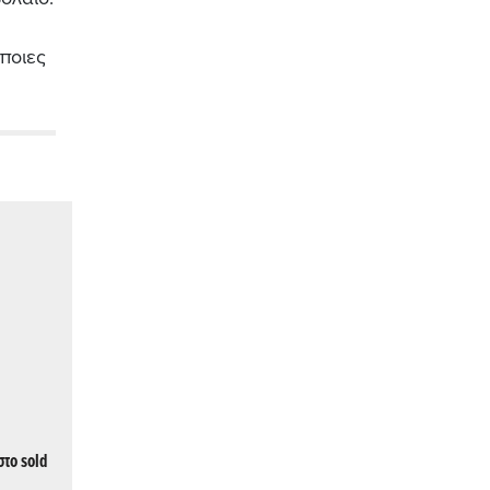
ποιες
στο sold