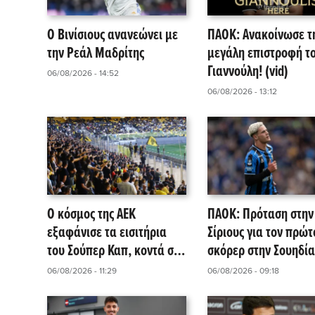
Ο Βινίσιους ανανεώνει με
ΠΑΟΚ: Ανακοίνωσε τ
την Ρεάλ Μαδρίτης
μεγάλη επιστροφή τ
Γιαννούλη! (vid)
06/08/2026 - 14:52
06/08/2026 - 13:12
Ο κόσμος της ΑΕΚ
ΠΑΟΚ: Πρόταση στην
εξαφάνισε τα εισιτήρια
Σίριους για τον πρώτ
του Σούπερ Καπ, κοντά στο
σκόρερ στην Σουηδία
sold out!
Ρόμπι Ούρε (pic)
06/08/2026 - 11:29
06/08/2026 - 09:18