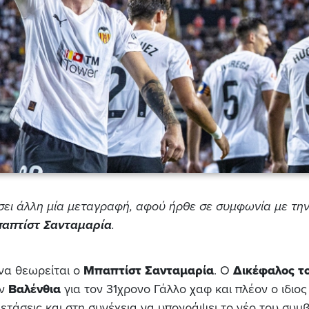
ει άλλη μία μεταγραφή, αφού ήρθε σε συμφωνία με τη
απτίστ Σανταμαρία
.
να θεωρείται ο
Μπαπτίστ Σανταμαρία
. Ο
Δικέφαλος τ
ην
Βαλένθια
για τον 31χρονο Γάλλο χαφ και πλέον ο ιδιος
ξετάσεις και στη συνέχεια να υπογράψει το νέο του συμβ