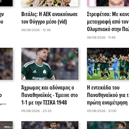
ην
Βιτάλις: Η ΑΕΚ ανακοίνωσε
Στρεφέτσα: Με καν
ου
τον Ούγγρο μέσο (vid)
μεταγραφή από τον
Ολυμπιακό στην Πα
06/08/2026 - 12:36
ο Βραζιλιάνος εξτρέ
06/08/2026 - 11:46
Άχρωμος και αδύναμος ο
Η εντεκάδα του
ο
Παναθηναϊκός - Έμεινε στο
Παναθηναϊκού για τ
,
1-1 με την ΤΣΣΚΑ 1948
πρώτη αναμέτρηση 
ΤΣΣΚΑ 1948!
05/08/2026 - 23:33
05/08/2026 - 21:00