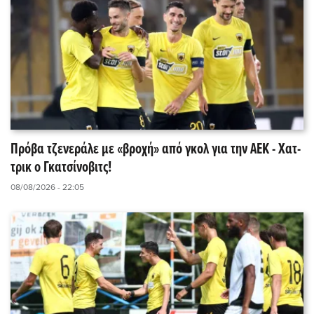
Πρόβα τζενεράλε με «βροχή» από γκολ για την ΑΕΚ - Χατ-
τρικ ο Γκατσίνοβιτς!
08/08/2026 - 22:05