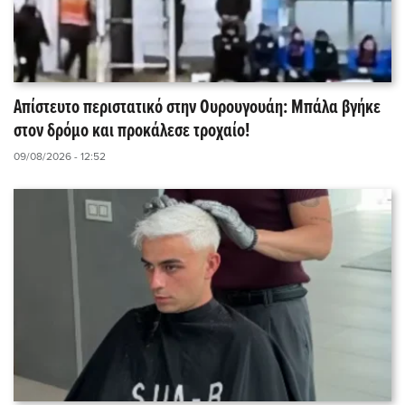
Απίστευτο περιστατικό στην Ουρουγουάη: Μπάλα βγήκε
στον δρόμο και προκάλεσε τροχαίο!
09/08/2026 - 12:52