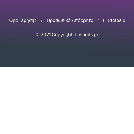
Όροι Χρήσης
/
Προσωπικό Απόρρητο
/
Η Εταιρεία
© 2021 Copyright: bnsports.gr