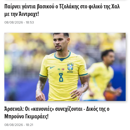
Παίρνει γάντια βασικού ο Τζολάκης στο φιλικό της Χαλ
με την Άιντραχτ!
08/08/2026 - 18:53
Άρσεναλ: Οι «κανονιές» συνεχίζονται - Δικός της ο
Μπρούνο Γκιμαράες!
08/08/2026 - 18:21