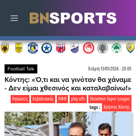
Toggle navigation
Football Talk
Τετάρτη 13/05/2026 - 20:05
Κόντης: «Ό,τι και να γινόταν θα χάναμε
- Δεν είμαι χθεσινός και καταλαβαίνω!»
δηλώσεις
Λεβαδειακός
ΟΦΗ
play offs
Stoiximan Super League
tags :
Χρήστος Κόντης