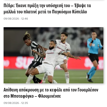
Πέδρι: Έκανε πράξη την υπόσχεσή του – Έβαψε τα
μαλλιά του πλατινέ μετά το Παγκόσμιο Κύπελλο
09/08/2026 - 12:46
Απίθανη απόκρουση με το κεφάλι από τον Γουαρλέσον
στο Μποταφόγκο – Φλουμινένσε
09/08/2026 - 12:35