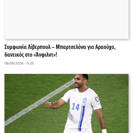
Συμφωνία Λίβερπουλ – Μπαρτσελόνα για Αραούχο,
δανεικός στο «Άνφιλντ»!
08/08/2026 - 11:25