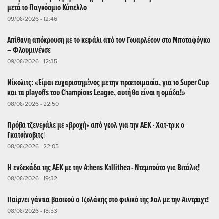
μετά το Παγκόσμιο Κύπελλο
09/08/2026 - 12:46
Απίθανη απόκρουση με το κεφάλι από τον Γουαρλέσον στο Μποταφόγκο
– Φλουμινένσε
09/08/2026 - 12:35
Νίκολιτς: «Είμαι ευχαριστημένος με την προετοιμασία, για το Super Cup
και τα playoffs του Champions League, αυτή θα είναι η ομάδα!»
08/08/2026 - 22:50
Πρόβα τζενεράλε με «βροχή» από γκολ για την ΑΕΚ - Χατ-τρικ ο
Γκατσίνοβιτς!
08/08/2026 - 22:05
Η ενδεκάδα της ΑΕΚ με την Athens Kallithea - Ντεμπούτο για Βιτάλις!
08/08/2026 - 19:32
Παίρνει γάντια βασικού ο Τζολάκης στο φιλικό της Χαλ με την Άιντραχτ!
08/08/2026 - 18:53