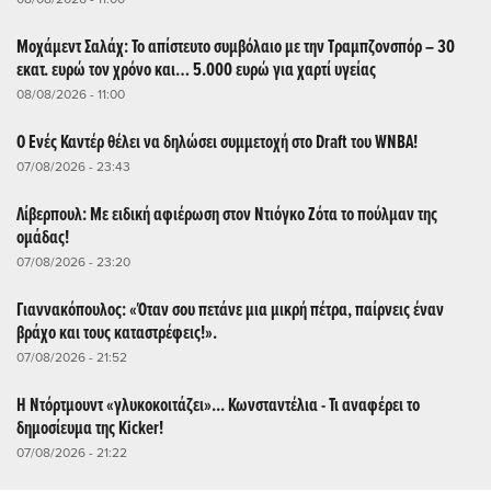
Μοχάμεντ Σαλάχ: Το απίστευτο συμβόλαιο με την Τραμπζονσπόρ – 30
εκατ. ευρώ τον χρόνο και… 5.000 ευρώ για χαρτί υγείας
08/08/2026 - 11:00
Ο Ενές Καντέρ θέλει να δηλώσει συμμετοχή στο Draft του WNBA!
07/08/2026 - 23:43
Λίβερπουλ: Με ειδική αφιέρωση στον Ντιόγκο Ζότα το πούλμαν της
ομάδας!
07/08/2026 - 23:20
Γιαννακόπουλος: «Όταν σου πετάνε μια μικρή πέτρα, παίρνεις έναν
βράχο και τους καταστρέφεις!».
07/08/2026 - 21:52
Η Ντόρτμουντ «γλυκοκοιτάζει»... Κωνσταντέλια - Τι αναφέρει το
δημοσίευμα της Kicker!
07/08/2026 - 21:22