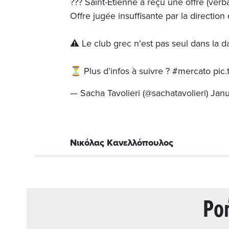
??? Saint-Etienne a reçu une offre (ve
Offre jugée insuffisante par la direction
⚠️ Le club grec n’est pas seul dans la d
⏳ Plus d’infos à suivre ?
#mercato
pic
— Sacha Tavolieri (@sachatavolieri)
Janu
Νικόλας Κανελλόπουλος
Ρo