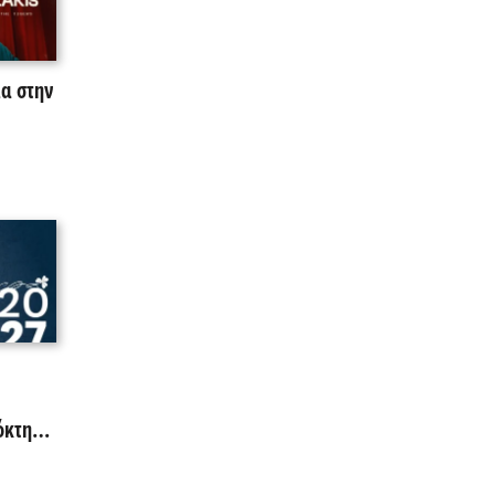
μα στην
όκτηση