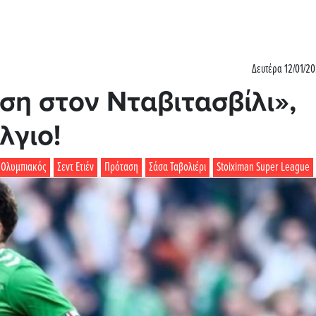
Δευτέρα 12/01/20
η στον Νταβιτασβίλι»,
λγιο!
Ολυμπιακός
Σεντ Ετιέν
Πρόταση
Σάσα Ταβολιέρι
Stoiximan Super League