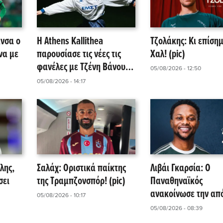
νσα ο
Η Athens Kallithea
Τζολάκης: Κι επίση
να με
παρουσίασε τις νέες τις
Χαλ! (pic)
φανέλες με Τζένη Βάνου
05/08/2026 - 12:50
και το αποτέλεσμα είναι
05/08/2026 - 14:17
υπέροχο! (vid)
λης,
Σαλάχ: Οριστικά παίκτης
Λιβάι Γκαρσία: O
σει
της Τραμπζονσπόρ! (pic)
Παναθηναϊκός
ανακοίνωσε την απ
05/08/2026 - 10:17
του (pic)
05/08/2026 - 08:39