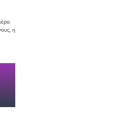
αέρα
ους, η