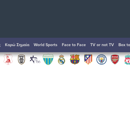
ς
Καρώ Σημαία
World Sports
Face to Face
TV or not TV
Box t