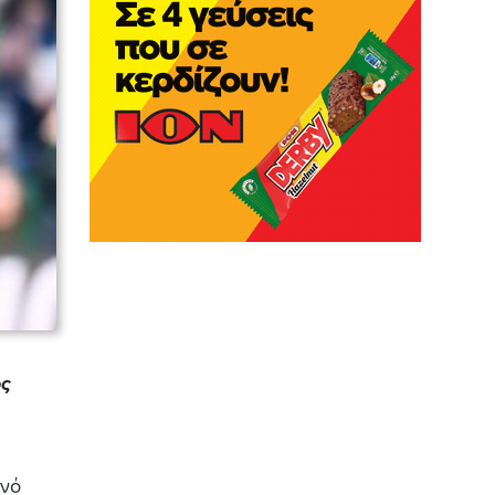
ός
ανό