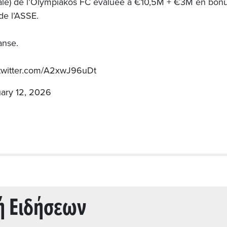
rbale) de l’Olympiakos FC évaluée à €10,5M + €3M en bonu
 de l’ASSE.
anse.
.twitter.com/A2xwJ96uDt
ary 12, 2026
ή Ειδήσεων