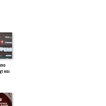
σιο
χτ και
!