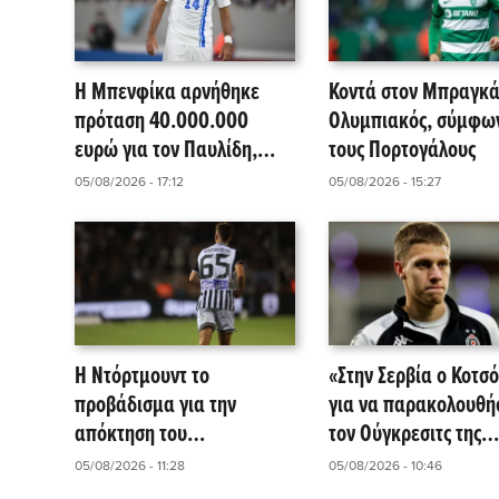
Η Μπενφίκα αρνήθηκε
Κοντά στον Μπραγκά
πρόταση 40.000.000
Ολυμπιακός, σύμφω
ευρώ για τον Παυλίδη,
τους Πορτογάλους
σύμφωνα με πορτογαλικά
05/08/2026 - 17:12
05/08/2026 - 15:27
μέσα!
Η Ντόρτμουντ το
«Στην Σερβία ο Κοτσό
προβάδισμα για την
για να παρακολουθή
απόκτηση του
τον Ούγκρεσιτς της
Κωνσταντέλια σύμφωνα
Παρτιζάν»
05/08/2026 - 11:28
05/08/2026 - 10:46
με τους Ιταλούς