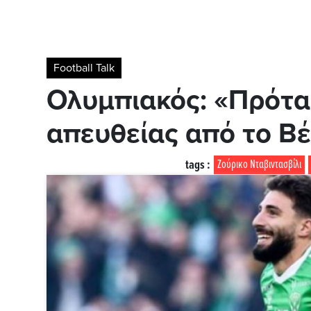
Football Talk
Ολυμπιακός: «Πρότασ
απευθείας από το Βέ
tags :
Ζούρικο Νταβιντασβίλι