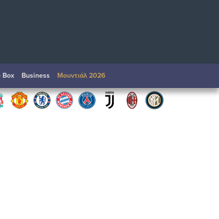
o Box
Βusiness
Μουντιάλ 2026