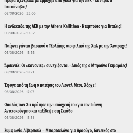
Πρόβα τζενεράλε με «βροχή» από γκολ για την ΑΕΚ - Χατ-τρικ ο
Γκατσίνοβιτς!
08/08/2026 - 22:05
Η ενδεκάδα της ΑΕΚ με την Athens Kallithea - Ντεμπούτο για Βιτάλις!
08/08/2026 - 19:32
Παίρνει γάντια βασικού ο Τζολάκης στο φιλικό της Χαλ με την Άιντραχτ!
08/08/2026 - 18:53
Άρσεναλ: Οι «κανονιές» συνεχίζονται - Δικός της ο Μπρούνο Γκιμαράες!
08/08/2026 - 18:21
Έφυγε από τη ζωή ο πατέρας του Λιονέλ Μέσι, Χόρχε!
08/08/2026 - 17:07
Οπαδός των Χιτ κράτησε την υπόσχεσή του για τον Γιάννη
Αντετοκούνμπο και ταξίδεψε στη Σκιάθο
08/08/2026 - 13:31
Συμφωνία Λίβερπουλ – Μπαρτσελόνα για Αραούχο, δανεικός στο