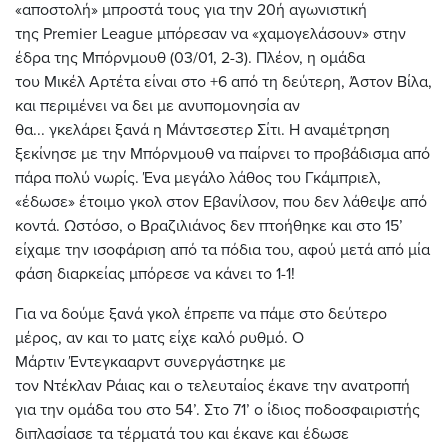
«αποστολή» μπροστά τους για την 20ή αγωνιστική
της Premier League μπόρεσαν να «χαμογελάσουν» στην
έδρα της Μπόρνμουθ (03/01, 2-3).
Πλέον, η ομάδα
του
Μικέλ Αρτέτα είναι στο +6 από τη δεύτερη, Άστον Βίλα,
και περιμένει να δει με ανυπομονησία αν
θα... γκελάρει ξανά η Μάντσεστερ Σίτι.
Η αναμέτρηση
ξεκίνησε με την
Μπόρνμουθ να παίρνει το προβάδισμα από
πάρα πολύ νωρίς. Ένα μεγάλο λάθος του Γκάμπριελ,
«έδωσε» έτοιμο γκολ στον Εβανίλσον, που δεν λάθεψε από
κοντά.
Ωστόσο, ο Βραζιλιάνος δεν πτοήθηκε και στο 15’
είχαμε την ισοφάριση από τα πόδια του, αφού μετά από μία
φάση διαρκείας μπόρεσε
να κάνει το 1-1!
Για να δούμε ξανά γκολ έπρεπε να πάμε στο δεύτερο
μέρος, αν και το ματς είχε καλό ρυθμό. Ο
Μάρτιν
Έντεγκααρντ συνεργάστηκε με
τον Ντέκλαν Ράιας και ο τελευταίος έκανε την ανατροπή
για την ομάδα του στο 54’.
Στο 71’ ο ίδιος ποδοσφαιριστής
διπλασίασε τα τέρματά του και έκανε και έδωσε