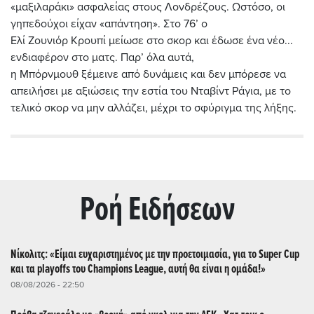
«μαξιλαράκι» ασφαλείας στ
ους Λονδρέζους.
Ωστόσο, οι
γηπεδούχοι είχαν «απάντηση». Στο 76’ ο
Ελί
Ζουνιόρ Κρουπί μείωσε στο σκορ και έδωσε ένα νέο...
ενδιαφέρον στο ματς.
Παρ’ όλα αυτά,
η
Μπόρνμουθ ξέμεινε από δυνάμεις και δεν μπόρεσε να
απειλήσει με αξιώσεις την εστία του Νταβίντ Ράγια, με το
τελικό σκορ να μην αλλάζει, μέχρι το σφύριγμα της λήξης.
Ρoή Ειδήσεων
Νίκολιτς: «Είμαι ευχαριστημένος με την προετοιμασία, για το Super Cup
και τα playoffs του Champions League, αυτή θα είναι η ομάδα!»
08/08/2026 - 22:50