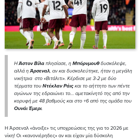
Η
Άστον Βίλα
πλησίασε, η
Μπόρνμουθ
δυσκόλεψε,
αλλά η
Άρσεναλ
, αν και δυσκολεύτηκε, ήταν η μεγάλη
νικήτρια στο «Βιτάλιτι». Κέρδισε με 3-2 με δύο
τέρματα του
Ντέκλαν Ράις
και το αήττητο των πέντε
αγώνων της εδραιώνει το... αμετακίνητό της από την
κορυφή με 48 βαθμούς και στο +6 από της ομάδα του
Ουνάι Έμερι
.
Η
Άρσεναλ «άνοιξε» τις υποχρεώσεις της για το 2026 με
νίκη! Οι «κανονιέρηδες» αν και είχαν μία δύσκολη