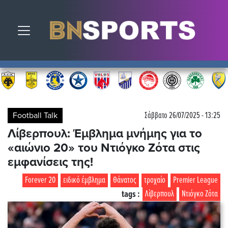
Toggle navigation
Football Talk
Σάββατο 26/07/2025 - 13:25
Λίβερπουλ: Έμβλημα μνήμης για το
«αιώνιο 20» του Ντιόγκο Ζότα στις
εμφανίσεις της!
Forever 20
ειδικό έμβλημα
Θάνατος
τροχαίο
Premier League
tags :
Λίβερπουλ
Ντιόγκο Ζότα