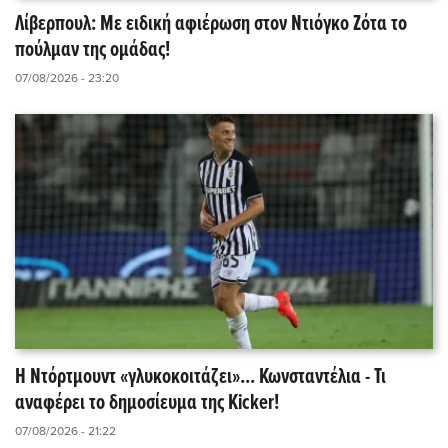
Λίβερπουλ: Με ειδική αφιέρωση στον Ντιόγκο Ζότα το
πούλμαν της ομάδας!
07/08/2026 - 23:20
Η Ντόρτμουντ «γλυκοκοιτάζει»... Κωνσταντέλια - Τι
αναφέρει το δημοσίευμα της Kicker!
07/08/2026 - 21:22