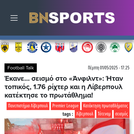
Toggle navigation
Football Talk
Πέμπτη 01/05/2025 - 17:25
Έκανε… σεισμό στο «Άνφιλντ»: Ήταν
τοπικός, 1.76 ρίχτερ και η Λίβερπουλ
κατέκτησε το πρωτάθλημα!
Πανεπιστήμιο Λίβερπουλ
Premier League
Κατάκτηση πρωταθλήματος
tags :
Λίβερπουλ
Τότεναμ
σεισμός