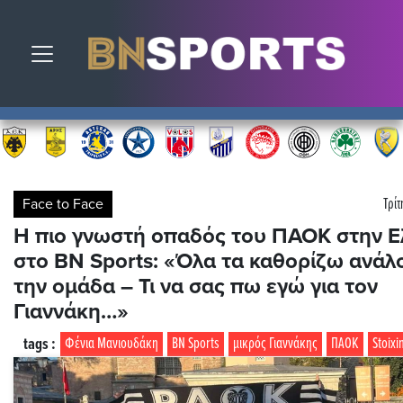
Toggle navigation
Face to Face
Τρίτ
Η πιο γνωστή οπαδός του ΠΑΟΚ στην Ε
στο BN Sports: «Όλα τα καθορίζω ανάλ
την ομάδα – Τι να σας πω εγώ για τον
Γιαννάκη…»
tags :
Φένια Μανιουδάκη
BN Sports
μικρός Γιαννάκης
ΠΑΟΚ
Stoix