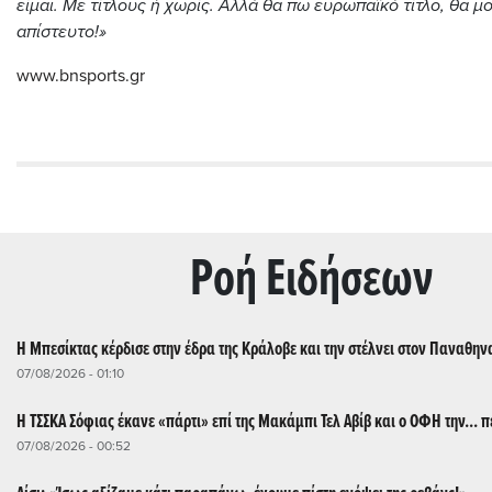
είμαι. Με τίτλους ή χωρίς. Αλλά θα πω ευρωπαϊκό τίτλο, θα μ
απίστευτο!»
www.bnsports.gr
Ρoή Ειδήσεων
Η Μπεσίκτας κέρδισε στην έδρα της Κράλοβε και την στέλνει στον Παναθην
07/08/2026 - 01:10
Η ΤΣΣΚΑ Σόφιας έκανε «πάρτι» επί της Μακάμπι Τελ Αβίβ και ο ΟΦΗ την... π
07/08/2026 - 00:52