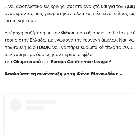
Είναι αφοπλιστικά ειλικρινής, συζητά ανοιχτά και για τον «
μικ
αναφέροντας πώς γνωρίστηκαν, αλλά και πώς είναι ο ίδιος ω
εκτός γηπέδων.
Υπέροχη συζήτηση με την
Φένια
, που αξιοποιεί το tik tok με
τρόπο στην Ελλάδα, με γνώμονα την «ευγενή άμυλα». Ναι, να
πρωτάθλημα ο
ΠΑΟΚ
, ναι, να πάρει ευρωπαϊκό τίτλο το 2030
δεν χάρηκε με όσα έζησαν πέρυσι οι φίλοι
του
Ολυμπιακού
στο
Europa Conference League
!
Απολαύστε τη συνέντευξη με τη Φένια Μανιουδάκη…