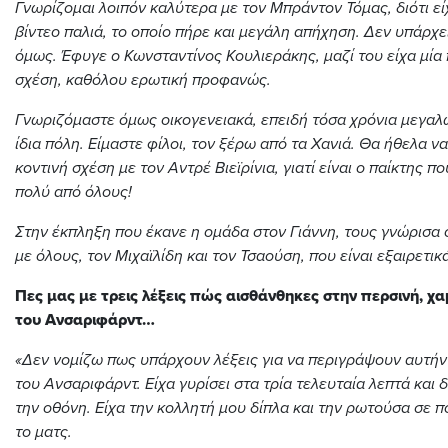
Γνωρίζομαι λοιπόν καλύτερα με τον Μπράντον Τόμας, διότι εί
βίντεο παλιά, το οποίο πήρε και μεγάλη απήχηση. Δεν υπάρχε
όμως. Έφυγε ο Κωνσταντίνος Κουλιεράκης, μαζί του είχα μί
σχέση, καθόλου ερωτική προφανώς.
Γνωριζόμαστε όμως οικογενειακά, επειδή τόσα χρόνια μεγα
ίδια πόλη. Είμαστε φίλοι, τον ξέρω από τα Χανιά. Θα ήθελα ν
κοντινή σχέση με τον Αντρέ Βιεϊρίνια, γιατί είναι ο παίκτης π
πολύ από όλους!
Στην έκπληξη που έκανε η ομάδα στον Γιάννη, τους γνώρισα 
με όλους, τον Μιχαϊλίδη και τον Τσαούση, που είναι εξαιρετικά
Πες μας με τρεις λέξεις πώς αισθάνθηκες στην περσινή, χα
του Ανσαριφάρντ…
«Δεν νομίζω πως υπάρχουν λέξεις για να περιγράψουν αυτήν 
του Ανσαριφάρντ. Είχα γυρίσει στα τρία τελευταία λεπτά και 
την οθόνη. Είχα την κολλητή μου δίπλα και την ρωτούσα σε π
το ματς.