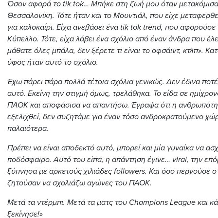
Όσον αφορά το
tik tok
… Μπήκε στη ζωή μου όταν μετακόμισα
Θεσσαλονίκη. Τότε ήταν και το Μουντιάλ, που είχε μεταφερθε
για καλοκαίρι. Είχα ανεβάσει ένα
tik tok trend
, που αφορούσε
Κύπελλο. Τότε, είχα λάβει ένα σχόλιο από έναν άνδρα που έλ
μάθατε όλες μπάλα, δεν ξέρετε τι είναι το οφσάιντ, κτλπ». Κα
ύφος ήταν αυτό το σχόλιο.
Έχω πάρει πάρα πολλά τέτοια σχόλια γενικώς. Δεν έδινα ποτ
αυτό. Εκείνη την στιγμή όμως, τρελάθηκα. Το είδα σε ημίχρον
ΠΑΟΚ και αποφάσισα να απαντήσω. Έγραψα ότι η ανθρωπότη
εξελιχθεί, δεν συζητάμε για έναν τόσο ανδροκρατούμενο χώ
παλαιότερα.
Πρέπει να είναι αποδεκτό αυτό, μπορεί και μία γυναίκα να ασ
ποδόσφαιρο. Αυτό του είπα, η απάντηση έγινε…
viral
, την επ
ξύπνησα με αρκετούς χιλιάδες
followers
. Και όσο περνούσε ο
ζητούσαν να σχολιάζω αγώνες του ΠΑΟΚ.
Μετά τα ντέρμπι. Μετά τα ματς του
Champions League
και κ
ξεκίνησε!»