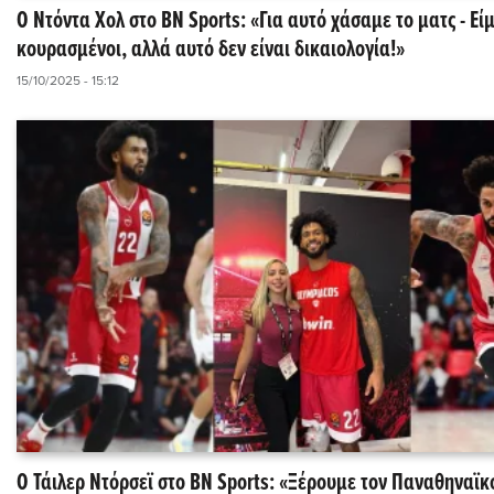
Ο Ντόντα Χολ στο BN Sports: «Για αυτό χάσαμε το ματς - Εί
κουρασμένοι, αλλά αυτό δεν είναι δικαιολογία!»
15/10/2025 - 15:12
Ο Τάιλερ Ντόρσεϊ στο BN Sports: «Ξέρουμε τον Παναθηναϊκ