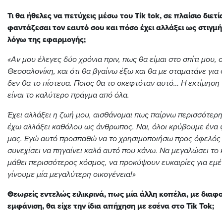
Τι θα ήθελες να πετύχεις μέσω του Τik tok, σε πλαίσιο διετ
φαντάζεσαι τον εαυτό σου και πόσο έχει αλλάξει ως στιγμή
λόγω της εφαρμογής;
«Αν μου έλεγες δύο χρόνια πριν, πως θα είμαι στο σπίτι μου, 
Θεσσαλονίκη, και ότι θα βγαίνω έξω και θα με σταματάνε γι
δεν θα το πίστευα. Ποιος θα το σκεφτόταν αυτό… Η εκτίμηση
είναι το καλύτερο πράγμα από όλα.
Έχει αλλάξει η ζωή μου, αισθάνομαι πως παίρνω περισσότερ
έχω αλλάξει καθόλου ως άνθρωπος. Ναι, όλοι κρύβουμε ένα
μας. Εγώ αυτό προσπαθώ να το χρησιμοποιήσω προς όφελός
συνεχίσει να πηγαίνει καλά αυτό που κάνω. Να μεγαλώσει το 
μάθει περισσότερος κόσμος, να προκύψουν ευκαιρίες για εμ
γίνουμε μία μεγαλύτερη οικογένεια!»
Θεωρείς εντελώς ειλικρινά, πως μία άλλη κοπέλα, με διαφ
εμφάνιση, θα είχε την ίδια απήχηση με εσένα στο Tik Tok;