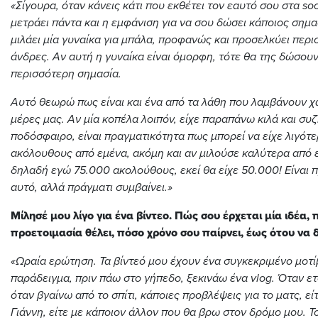
«Σίγουρα, όταν κάνεις κάτι που εκθέτει τον εαυτό σου στα
so
μετράει πάντα και η εμφάνιση για να σου δώσει κάποιος σημα
μιλάει μία γυναίκα για μπάλα, προφανώς και προσελκύει περ
άνδρες. Αν αυτή η γυναίκα είναι όμορφη, τότε θα της δώσουν
περισσότερη σημασία.
Αυτό θεωρώ πως είναι και ένα από τα λάθη που λαμβάνουν χ
μέρες μας. Αν μία κοπέλα λοιπόν, είχε παραπάνω κιλά και συ
ποδόσφαιρο, είναι πραγματικότητα πως μπορεί να είχε λιγότ
ακόλουθους από εμένα, ακόμη και αν μιλούσε καλύτερα από 
δηλαδή εγώ 75.000 ακολούθους, εκεί θα είχε 50.000! Είναι
αυτό, αλλά πράγματι συμβαίνει.»
Μίλησέ μου λίγο για ένα βίντεο. Πώς σου έρχεται μία ιδέα,
προετοιμασία θέλει, πόσο χρόνο σου παίρνει, έως ότου να 
«Ωραία ερώτηση. Τα βίντεό μου έχουν ένα συγκεκριμένο μοτίβ
παράδειγμα, πριν πάω στο γήπεδο, ξεκινάω ένα
vlog
. Όταν ε
όταν βγαίνω από το σπίτι, κάποιες προβλέψεις για το ματς, εί
Γιάννη, είτε με κάποιον άλλον που θα βρω στον δρόμο μου. Το