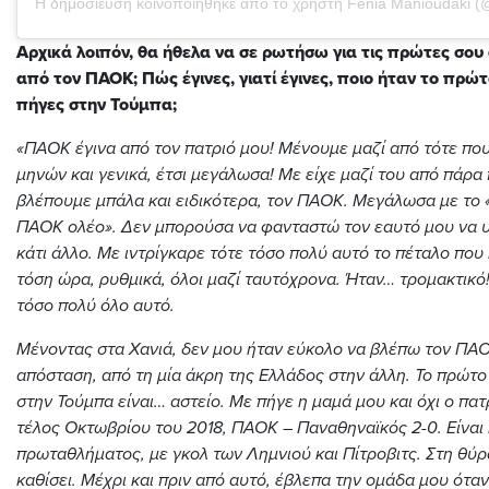
Η δημοσίευση κοινοποιήθηκε από το χρήστη Fenia Manioudaki 
Αρχικά λοιπόν, θα ήθελα να σε ρωτήσω για τις πρώτες σου
από τον ΠΑΟΚ; Πώς έγινες, γιατί έγινες, ποιο ήταν το πρώτ
πήγες στην Τούμπα;
«ΠΑΟΚ έγινα από τον πατριό μου! Μένουμε μαζί από τότε που
μηνών και γενικά, έτσι μεγάλωσα! Με είχε μαζί του από πάρα
βλέπουμε μπάλα και ειδικότερα, τον ΠΑΟΚ. Μεγάλωσα με το
ΠΑΟΚ ολέο». Δεν μπορούσα να φανταστώ τον εαυτό μου να 
κάτι άλλο. Με ιντρίγκαρε τότε τόσο πολύ αυτό το πέταλο που
τόση ώρα, ρυθμικά, όλοι μαζί ταυτόχρονα. Ήταν… τρομακτικό
τόσο πολύ όλο αυτό.
Μένοντας στα Χανιά, δεν μου ήταν εύκολο να βλέπω τον ΠΑ
απόσταση, από τη μία άκρη της Ελλάδος στην άλλη. Το πρώτο
στην Τούμπα είναι… αστείο. Με πήγε η μαμά μου και όχι ο πατ
τέλος Οκτωβρίου του 2018, ΠΑΟΚ – Παναθηναϊκός 2-0. Είναι 
πρωταθλήματος, με γκολ των Λημνιού και Πίτροβιτς. Στη θύρ
καθίσει. Μέχρι και πριν από αυτό, έβλεπα την ομάδα μου όταν