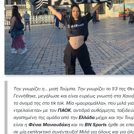
Την γνωρίζει η… μισή Τούμπα. Την γνωρίζει το 1/3 της Θ
Γεννήθηκε, μεγάλωσε και είναι ευρέως γνωστή στα Χανιά
το όνομά της στο
tik tok
. Μία «μαυρομάλλα», που μιλά γι
«τρελαίνεται» με τον
ΠΑΟΚ
, αντιδρά αυθόρμητα, ταξιδεύε
αγαπημένη της ομάδα από την
Ελλάδα
μέχρι και την Του
είναι η
Φένια Μανιουδάκη
και το
BN Sports
ήρθε σε επα
σε μία εκπληκτική συνέντευξη! Μιλά για όλους και για όλ