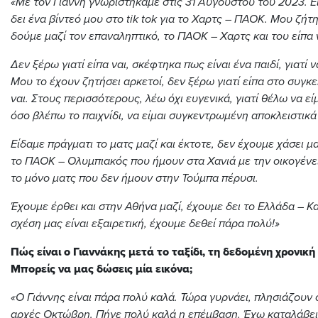
«Με τον Γιάννη γνωριστήκαμε στις 31 Αυγούστου του 2023. Εί
δει ένα βίντεό μου στο
tik tok
για το Χαρτς – ΠΑΟΚ. Μου ζήτη
δούμε μαζί τον επαναληπτικό, το ΠΑΟΚ – Χαρτς και του είπα ν
Δεν ξέρω γιατί είπα ναι, σκέφτηκα πως είναι ένα παιδί, γιατί 
Μου το έχουν ζητήσει αρκετοί, δεν ξέρω γιατί είπα στο συγκε
ναι. Στους περισσότερους, λέω όχι ευγενικά, γιατί θέλω να εί
όσο βλέπω το παιχνίδι, να είμαι συγκεντρωμένη αποκλειστικά
Είδαμε πράγματι το ματς μαζί και έκτοτε, δεν έχουμε χάσει μ
το ΠΑΟΚ – Ολυμπιακός που ήμουν στα Χανιά με την οικογένει
το μόνο ματς που δεν ήμουν στην Τούμπα πέρυσι.
Έχουμε έρθει και στην Αθήνα μαζί, έχουμε δει το Ελλάδα – Κ
σχέση μας είναι εξαιρετική, έχουμε δεθεί πάρα πολύ!»
Πώς είναι ο Γιαννάκης μετά το ταξίδι, τη δεδομένη χρονική 
Μπορείς να μας δώσεις μία εικόνα;
«Ο Γιάννης είναι πάρα πολύ καλά. Τώρα γυρνάει, πλησιάζουν 
αρχές Οκτώβρη. Πήγε πολύ καλά η επέμβαση. Έχω καταλάβε