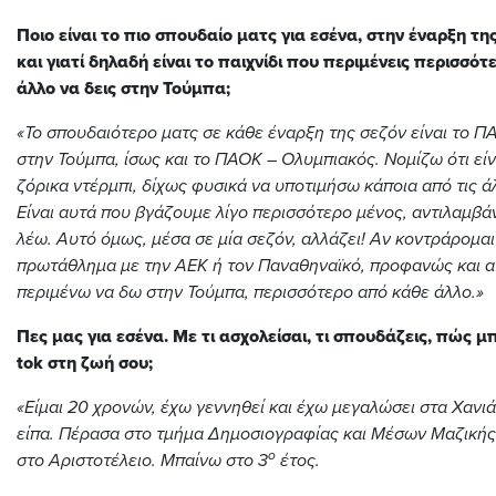
Ποιο είναι το πιο σπουδαίο ματς για εσένα, στην έναρξη τη
και γιατί δηλαδή είναι το παιχνίδι που περιμένεις περισσό
άλλο να δεις στην Τούμπα;
«Το σπουδαιότερο ματς σε κάθε έναρξη της σεζόν είναι το 
στην Τούμπα, ίσως και το ΠΑΟΚ – Ολυμπιακός. Νομίζω ότι είν
ζόρικα ντέρμπι, δίχως φυσικά να υποτιμήσω κάποια από τις ά
Είναι αυτά που βγάζουμε λίγο περισσότερο μένος, αντιλαμβά
λέω. Αυτό όμως, μέσα σε μία σεζόν, αλλάζει! Αν κοντράρομαι
πρωτάθλημα με την ΑΕΚ ή τον Παναθηναϊκό, προφανώς και α
περιμένω να δω στην Τούμπα, περισσότερο από κάθε άλλο.»
Πες μας για εσένα. Με τι ασχολείσαι, τι σπουδάζεις, πώς μ
tok στη ζωή σου;
«Είμαι 20 χρονών, έχω γεννηθεί και έχω μεγαλώσει στα Χανι
είπα. Πέρασα στο τμήμα Δημοσιογραφίας και Μέσων Μαζικής
ο
στο Αριστοτέλειο. Μπαίνω στο 3
έτος.