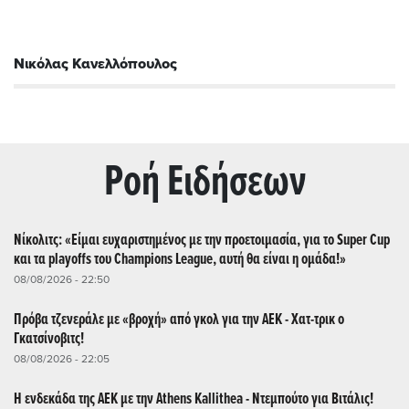
Νικόλας Κανελλόπουλος
Ρoή Ειδήσεων
Νίκολιτς: «Είμαι ευχαριστημένος με την προετοιμασία, για το Super Cup
και τα playoffs του Champions League, αυτή θα είναι η ομάδα!»
08/08/2026 - 22:50
Πρόβα τζενεράλε με «βροχή» από γκολ για την ΑΕΚ - Χατ-τρικ ο
Γκατσίνοβιτς!
08/08/2026 - 22:05
Η ενδεκάδα της ΑΕΚ με την Athens Kallithea - Ντεμπούτο για Βιτάλις!