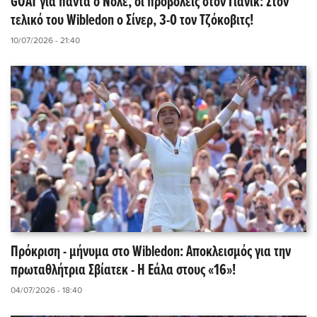
GOAT για πάντα ο Νόλε, οι προβολείς στον Γιανίκ: Στον
τελικό του Wibledon o Σίνερ, 3-0 τον Τζόκοβιτς!
10/07/2026 - 21:40
Πρόκριση - μήνυμα στο Wibledon: Αποκλεισμός για την
πρωταθλήτρια Σβίατεκ - Η Εάλα στους «16»!
04/07/2026 - 18:40