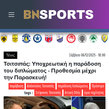
Toggle navigation
Τένις
Σάββατο 06/12/2025 - 18:00
Τσιτσιπάς: Υποχρεωτική η παράδοση
του διπλώματος - Προθεσμία μέχρι
την Παρασκευή!
παράβαση
Απόστολος Τσιτσιπάς
παράδοση διπλώματος
Πρόστιμο
tags :
Στέφανος Τσιτσιπάς
Αττική Οδός
όριο ταχύτητας