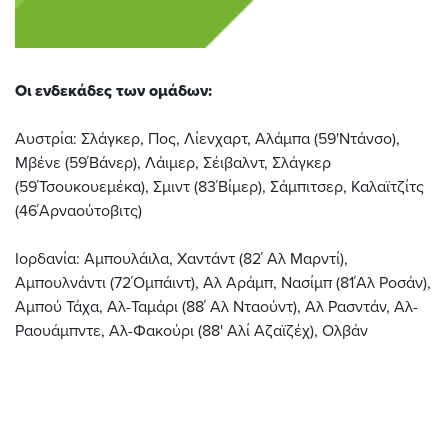
Οι ενδεκάδες των ομάδων:
Αυστρία: Σλάγκερ, Πος, Λίενχαρτ, Αλάμπα (59'Ντάνσο),
Μβένε (59΄Βάνερ), Λάιμερ, Σέιβαλντ, Σλάγκερ
(59΄Τσουκουεμέκα), Σμιντ (83΄Βίμερ), Σάμπιτσερ, Καλαϊτζίτς
(46΄Αρναούτοβιτς)
Ιορδανία: Αμπουλάιλα, Χαντάντ (82΄ Αλ Μαρντί),
Αμπουλνάντι (72΄Ομπάιντ), Αλ Αράμπ, Νασίμπ (81΄Αλ Ροσάν),
Αμπού Τάχα, Αλ-Ταμάρι (88΄ Αλ Νταούντ), Αλ Ρασντάν, Αλ-
Ραουάμπντε, Αλ-Φακούρι (88' Αλί Αζαϊζέχ), Ολβάν