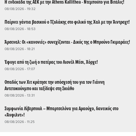
Η ενδεκάδα της ΑΕΚ με την Athens Kallithea - Ντεμπούτο για Βιτάλις!
08/08/2026 - 19:32
Παίρνει γάντια βασικού ο Τζολάκης στο φιλικό της Χαλ με την Άιντραχτ!
08/08/2026 - 18:53
Άρσεναλ: Οι «κανονιές» συνεχίζονται - Δικός της ο Μπρούνο Γκιμαράες!
08/08/2026 - 18:21
Έφυγε από τη ζωή ο πατέρας του Λιονέλ Μέσι, Χόρχε!
08/08/2026 - 17:07
Οπαδός των Χιτ κράτησε την υπόσχεσή του για τον Γιάννη
Αντετοκούνμπο και ταξίδεψε στη Σκιάθο
08/08/2026 - 13:31
Συμφωνία Λίβερπουλ – Μπαρτσελόνα για Αραούχο, δανεικός στο
«Άνφιλντ»!
08/08/2026 - 11:25