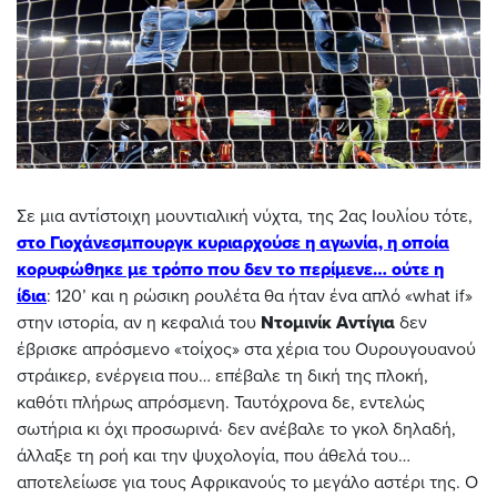
Σε μια αντίστοιχη μουντιαλική νύχτα, της 2ας Ιουλίου τότε,
στο Γιοχάνεσμπουργκ κυριαρχούσε η αγωνία, η οποία
κορυφώθηκε με τρόπο που δεν το περίμενε… ούτε η
ίδια
: 120’ και η ρώσικη ρουλέτα θα ήταν ένα απλό «what if»
στην ιστορία, αν η κεφαλιά του
Ντομινίκ Αντίγια
δεν
έβρισκε απρόσμενο «τοίχος» στα χέρια του Ουρουγουανού
στράικερ, ενέργεια που… επέβαλε τη δική της πλοκή,
καθότι πλήρως απρόσμενη. Ταυτόχρονα δε, εντελώς
σωτήρια κι όχι προσωρινά∙ δεν ανέβαλε το γκολ δηλαδή,
άλλαξε τη ροή και την ψυχολογία, που άθελά του…
αποτελείωσε για τους Αφρικανούς το μεγάλο αστέρι της. Ο