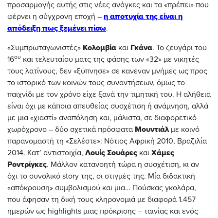
προσαρμογής αυτής στις νέες ανάγκες και τα «πρέπει» που
φέρνει η σύγχρονη εποχή –
η αποτυχία της είναι η
απόδειξη πως ξεμένει πίσω
.
«Συμπρωταγωνιστές»
Κολομβία
και
Γκάνα
. Το ζευγάρι του
ου
16
και τελευταίου ματς της φάσης των «32» με νικητές
τους λατίνους, δεν «ξύπνησε» σε κανέναν μνήμες ως προς
το ιστορικό των κοινών τους συναντήσεων, όμως το
παιχνίδι με τον χρόνο είχε ξανά την τιμητική του. Η αλήθεια
είναι όχι με κάποια απευθείας συσχέτιση ή ανάμνηση, αλλά
με μια «χιαστί» αναπόληση και, μάλιστα, σε διαφορετικό
χωρόχρονο – δύο σχετικά πρόσφατα
Μουντιάλ
με κοινό
παρανομαστή τη «Σελέστε»: Νότιος Αφρική 2010, Βραζιλία
2014. Κατ’ αντιστοιχία,
Λουίς Σουάρες
και
Χάμες
Ροντρίγκες
. Μάλλον κατανοητή τώρα η συσχέτιση, κι αν
όχι το συνολικό story της, οι στιγμές της. Μία διδακτική
«απόκρουση» συμβολισμού και μια… Πούσκας γκολάρα,
που άφησαν τη δική τους κληρονομιά με διαφορά 1.457
ημερών ως highlights μιας πρόκρισης – ταινίας και ενός