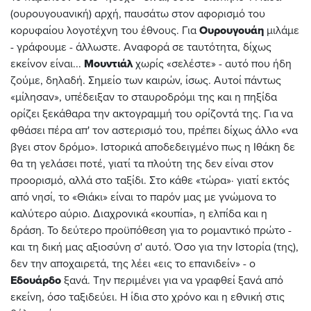
(ουρουγουανική) αρχή, παυσάτω στον αφορισμό του
κορυφαίου λογοτέχνη του έθνους. Για
Ουρουγουάη
μιλάμε
- γράφουμε - άλλωστε. Αναφορά σε ταυτότητα, δίχως
εκείνον είναι...
Μουντιάλ
χωρίς «σελέστε» - αυτό που ήδη
ζούμε, δηλαδή. Σημείο των καιρών, ίσως. Αυτοί πάντως
«μίλησαν», υπέδειξαν το σταυροδρόμι της και η πηξίδα
ορίζει ξεκάθαρα την ακτογραμμή του ορίζοντά της. Για να
φθάσει πέρα απ' τον αστερισμό του, πρέπει δίχως άλλο «να
βγει στον δρόμο». Ιστορικά αποδεδειγμένο πως η Ιθάκη δε
θα τη γελάσει ποτέ, γιατί τα πλούτη της δεν είναι στον
προορισμό, αλλά στο ταξίδι. Στο κάθε «τώρα»∙ γιατί εκτός
από νησί, το «Θιάκι» είναι το παρόν μας με γνώμονα το
καλύτερο αύριο. Διαχρονικά «κουπία», η ελπίδα και η
δράση. Το δεύτερο προϋπόθεση για το ρομαντικό πρώτο -
και τη δική μας αξιοσύνη σ' αυτό. Όσο για την Ιστορία (της),
δεν την αποχαιρετά, της λέει «εις το επανιδείν» - ο
Εδουάρδο
ξανά. Την περιμένει για να γραφθεί ξανά από
εκείνη, όσο ταξιδεύει. Η ίδια στο χρόνο και η εθνική στις