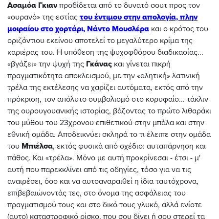
Ασαμόα Γκιαν
προδίδεται από το δυνατό σουτ προς τον
«ουρανό» της εστίας
του έντιμου στην απολογία, πλην
μοιραίου στο χορτάρι, Νάντο Μουσλέρα
και ο κρότος του
οριζόντιου εκείνου αποτελεί το μεγαλύτερο κρίμα της
καριέρας του. Η υπόθεση της ψυχοφθόρου διαδικασίας...
«βγάζει» την ψυχή της
Γκάνας
και γίνεται πικρή
πραγματικότητα αποκλεισμού, με την «αλητική» λατινική
τρέλα της εκτέλεσης να χαρίζει αυτόματα, εκτός από την
πρόκριση, τον απόλυτο συμβολισμό στο κορυφαίο... τάκλιν
της ουρουγουανικής ιστορίας, βάζοντας το πρώτο λιθαράκι
του μύθου του 23χρονου επιθετικού στην μπάλα και στην
εθνική ομάδα. Αποδεικνύει σκληρά το τι έλειπε στην ομάδα
του
Μπιέλσα
, εκτός φυσικά από σχέδιο: αυταπάρνηση και
πάθος. Και «τρέλα». Μόνο με αυτή προκρίνεσαι - έτσι - μ'
αυτή που παρεκκλίνει από τις οδηγίες, τόσο για να τις
αναιρέσει, όσο και να αυτοαναραιθεί η ίδια ταυτόχρονα,
επιβεβαιώνοντάς τες, στο όνομα της ασφάλειας του
πραγματισμού τους και στο δικό τους γλυκό, αλλά ενίοτε
(αυτο) καταστροφικό ρίσκο, που σου δίνει ή σου στερεί τα