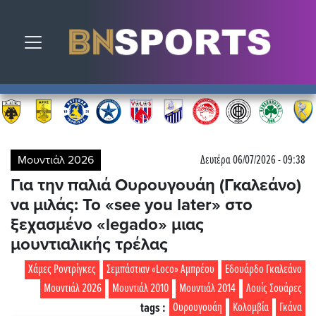
Toggle navigation
Μουντιάλ 2026
Δευτέρα 06/07/2026 - 09:38
Για την παλιά Ουρουγουάη (Γκαλεάνο)
να μιλάς: Το «see you later» στο
ξεχασμένο «legado» μιας
μουντιαλικής τρέλας
Χάμες Ροντρίγκες
Σεμπάστιαν «Loco» Αμπρέου
Εδουάρδο Γκαλεάνο
Μουντιάλ 2026
Μουντιάλ 2010
Μουντιάλ 2014
Λουίς Σουάρες
tags :
Ουρουγουάη
Κολομβία
Γκάνα