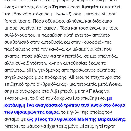
ένας «τρελός», όπως ο
Σέμπα
«loco»
Αμπρέου
αποτελεί
τον ιδανικό αυτόχειρα μ' έναν εξ ίσου… streets will not
forget τρόπο. Πόσο οξύμωρο, αλήθεια, και διδακτικό
μπορεί να είναι το legacy… Τόσα και τόσα έκανε με τους
συλλόγους του, η παράβαση αυτή έχει τον απόλυτο
συμβολισμό στην αυτοθυσία και στην «ομορφιά» της
παρέκκλισης από τον κανόνα, αν μιλάμε για κάτι που
αγαπάς, πόσο μάλλον για την πατρίδα, σε μια απέλπιδα,
αλλά συνειδητότατη, κίνηση αυτοθυσίας έκανε το
απόλυτο… all in, γενόμενος από προσωρινός σωτήρας,
αγγελιαφόρος μιας πρόκρισης. All around παιχτούρα στο
επιθετικό τρίτο ο «βρικόλακας» μια τετραετία μετά
Λουίς
,
σημείο αναφοράς στο Λίβερπουλ, με την
Πάλας
να
ενσαρκώνει το δικό του δακρυσμένο απωθημένο,
με
κατάληξη ένα αναγκαστικό τρόπον τινά αντίο στο όνομα
των θησαυρών της δόξας
, το κηνύγι της οποίας τoν
αντάμοιψε
ως μέλος του θρυλικού MSN της Βαρκελώνης
.
Μπορεί το βάθρο να έχει τρεις μόνο θέσεις, η τέταρτη