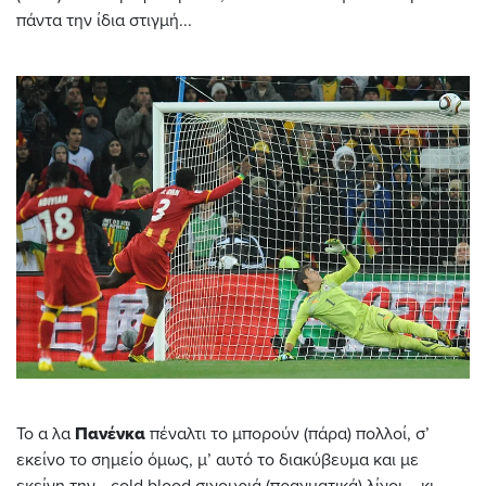
πάντα την ίδια στιγμή...
Το α λα
Πανένκα
πέναλτι το μπορούν (πάρα) πολλοί, σ’
εκείνο το σημείο όμως, μ’ αυτό το διακύβευμα και με
εκείνη την… cold blood σιγουριά (πραγματικά) λίγοι – κι