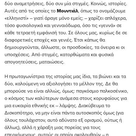
δύο αναμετρήσεις, δύο συν μία στιγμές. Κοινώς, ιστορίες.
Αυτές από τις οποίες το
Μουντιάλ
, όπως το ονομάζουμε
«ελληνιστί» – γιατί άραγε μόνο εμείς; – χαρίζει απλόχερα,
τόσο φυσιολογικά και γενναιόδωρα, όσο τις «γεννά» σε
κάθε τετραετή εμφάνισή του. Σε όλους μας, κυρίως δε σε
διαφορετικές εποχές και γενιές. Έτσι κάπως θα
δημιουργούνται, άλλωστε, οι προσδοκίες, τα όνειρα κι οι
υποσχέσεις. Από στιγμές, κατορθώματα και φυσικά
απογοητεύσεις, ματαιώσεις.
Η πρωταγωνίστρια της ιστορίας μας ίδια, τα βιώνει και τα
δύο, καλούμενη να αξιολογήσει το μέλλον της. Δε θα
μπορούσε να είναι αλλιώς, όμως: παγκόσμιο παλκοσένικο,
ο κόσμος των καλύτερων ανάμεσα στους κορυφαίους για
μια ευκαιρία εθνικής εκ – λάμψης. Διακύβευμα το
Δισκοπότηρο, να μην είναι πάντα αυτοσκοπός όμως (για
όλους τουλάχιστον, αυτό αδύνατο εξ ορισμού, ούτως ή
άλλως), αλλά η χάραξη μιας πορείας για τους
επερχόμενους, αυτούς οι οποίοι ακολουθούν – η