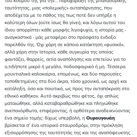
του κόσμου της για την... παραχάραξη της μπαλαδόρικης
ταυτότητας, μιας «πολεμικής» αυταπάρνησης, που
αποδέχεται με το πάθος της πως ποτέ δεν υπήρξε η
καλύτερη όλων (ούτε ίσως θα γίνει), και λόγω αυτού του
ίδιου απορρίπτει κάθε μορφής λιγοψυχία, η ιστορία μας -
αναγκαστικά - μάς μεταφέρει στο πρόσφατο ένδοξο
παρελθόν της. Όχι χάρη σε κάποια κατάκτηση «φυσικά»,
αλλά χάρη στην Ιστορία, κάθε συγκυρία της οποίας
φαντάζει, θαρρείς, αιτία αναπόλησης και επετείου για το
ο,τιδήποτε μικρό ή μεγάλο, ποδοσφαιρικό ή μη. Τέσσερα
μουντιαλικά καλοκαίρια, επομένως, και δύο παρουσίες
τοποθετημένες στα δύο άκρα, τόσο χρονικά, ως αρχή και
κατάληξη, όσο και ποιοτικά, ως προς την ανταπόκριση στο
εθνικό καθήκον. Αυτό ακριβώς που φέτος, όχι απλώς
ματαιώθηκε, αλλά καταβαραθρώθηκε και πληγώθηκε
ανεπανόρθωτα, επιφέροντας, ή ορθότερα αναδεικνύοντας
ένα σημείο τομής: δίχως υπερβολή, η
Ουρουγουάη
βρίσκεται σ’ ένα ιστορικό σταυροδρόμι, στην πρόκληση
εξισορρόπησης της ταυτότητάς της και της αναπόφευκτης