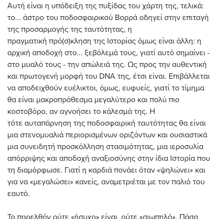
Αυτή είναι η υπόδειξη της πυξίδας του χάρτη της, τελικά:
το... άστρο του ποδοσφαιρικού Βορρά οδηγεί στην επιταγή
της προσαρμογής της ταυτότητας, η
πραγματική πρό(σ)κληση της Ιστορίας όμως είναι άλλη: η
αρχική αποδοχή στο... ξεβόλεμά τους, γιατί αυτό σημαίνει -
στο μυαλό τους - την απώλειά της. Ως προς την αυθεντική
και πρωτογενή μορφή του DNA της, έτσι είναι. Επιβάλλεται
να αποδειχθούν ευέλικτοι, όμως, ευφυείς, γιατί το τίμημα
θα είναι μακροπρόθεσμα μεγαλύτερο και πολύ πιο
κοστοβόρο, αν αγνοήσει το κάλεσμά της. Η
τότε αυταπάρνηση της ποδοσφαιρική ταυτότητας θα είναι
μια στενομυαλιά περιορισμένων οριζόντων και ουσιαστικά
μια συνειδητή προσκόλληση στασιμότητας, μια ιεροσυλία
απόρριψης και αποδοχή αναξιοσύνης στην ίδια Ιστορία που
τη διαμόρφωσε. Γιατί η καρδιά πονάει όταν «ψηλώνει» και
για να «μεγαλώσει» κανείς, αναμετριέται με τον παλιό του
εαυτό.
Το παρελθόν ούτε «ήσυχο» είναι, ούτε «σιωπηλό». Πάσα