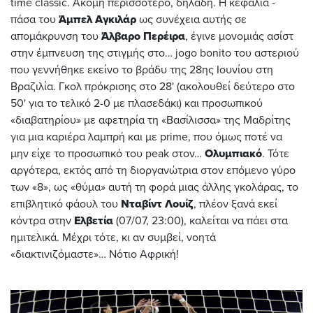
time classic. Ακόμη περισσότερο, δηλαδή. Η κεφαλιά -
πάσα του
Άμπελ Αγκιλάρ
ως συνέχεια αυτής σε
απομάκρυνση του
Άλβαρο Περέιρα
, έγινε μονομιάς ασίστ
στην έμπνευση της στιγμής στο… jogo bonito του αστεριού
που γεννήθηκε εκείνο το βράδυ της 28ης Ιουνίου στη
Βραζιλία. Γκολ πρόκρισης στο 28' (ακολουθεί δεύτερο στο
50' για το τελικό 2-0 με πλασεδάκι) και προσωπικού
«διαβατηρίου» με αφετηρία τη «Βασίλισσα» της Μαδρίτης
για μια καριέρα λαμπρή και με prime, που όμως ποτέ να
μην είχε το προσωπικό του peak στον…
Ολυμπιακό
. Τότε
αργότερα, εκτός από τη διοργανώτρια στον επόμενο γύρο
των «8», ως «θύμα» αυτή τη φορά μιας άλλης γκολάρας, το
επιβλητικό φάουλ του
Νταβίντ Λουίζ
, πλέον ξανά εκεί
κόντρα στην
Ελβετία
(07/07, 23:00), καλείται να πάει στα
ημιτελικά. Μέχρι τότε, κι αν συμβεί, νοητά
«διακτινιζόμαστε»… Νότιο Αφρική!