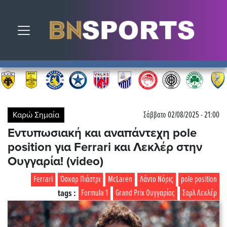
Toggle navigation
Καρώ Σημαία
Σάββατο 02/08/2025 - 21:00
Εντυπωσιακή και αναπάντεχη pole
position για Ferrari και Λεκλέρ στην
Ουγγαρία! (video)
Ferrari
Όσκαρ Πιάστρι
McLaren
Λάντο Νόρις
pole position
tags :
Formula 1
Grand Prix Ουγγαρίας
Σαρλ Λεκλέρ