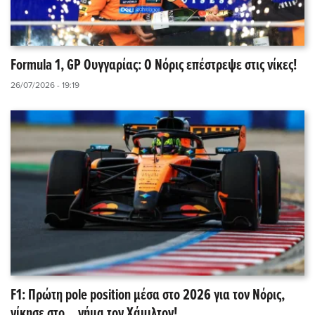
Formula 1, GP Ουγγαρίας: Ο Νόρις επέστρεψε στις νίκες!
26/07/2026 - 19:19
F1: Πρώτη pole position μέσα στο 2026 για τον Νόρις,
νίκησε στο... νήμα τον Χάμιλτον!