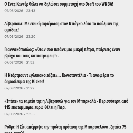
Ο Ενές Καντέρ θέλει να δηλώσει συμμετοχή στο Draft του WNBA!
07/08/2026 - 23:43
Λίβερπουλ: Με ειδική αφιέρωση στον Ντιόγκο Ζότα το πούλμαν της
ομάδας!
07/08/2026 - 23:20
Γιαννακόπουλος: «Όταν σου πετάνε μια μικρή πέτρα, παίρνεις έναν
βράχο και τους καταστρέφεις!».
07/08/2026 - 21:52
Η Ντόρτμουντ «γλυκοκοιτάζει»... Κωνσταντέλια - Τι αναφέρει το
δημοσίευμα της Kicker!
07/08/2026 - 21:22
«Σπάει» τα ταμεία της η Λίβερπουλ για τον Μπαρκολά - Περισσότερα από
115 εκατομμύρια ευρώ θέλει η Παρί
07/08/2026 - 19:55
Ρόδρι: Η Σίτι απέρριψε την πρώτη πρόταση της Μπαρτσελόνα, ζητάει 75