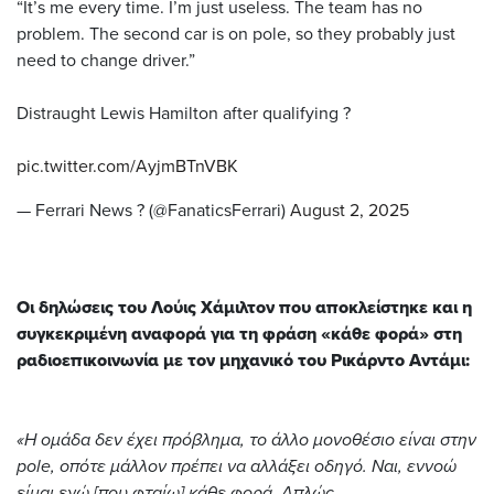
“It’s me every time. I’m just useless. The team has no
problem. The second car is on pole, so they probably just
need to change driver.”
Distraught Lewis Hamilton after qualifying ?
pic.twitter.com/AyjmBTnVBK
— Ferrari News ? (@FanaticsFerrari)
August 2, 2025
Οι δηλώσεις του Λούις Χάμιλτον που αποκλείστηκε και η
συγκεκριμένη αναφορά για τη φράση
«κάθε φορά» στη
ραδιοεπικοινωνία με τον μηχανικό του Ρικάρντο Αντάμι:
«Η ομάδα δεν έχει πρόβλημα, το άλλο μονοθέσιο είναι στην
pole, οπότε μάλλον πρέπει να αλλάξει οδηγό.
Ναι, εννοώ
ε
ίμαι
εγώ [που φταίω] κάθε φορά.
Απλώς