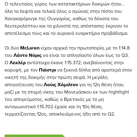
Ο τελευταίος γύρος των κατατακτήριων δοκιμών ήταν...
όλα τα λεφτά και τελικά όλος ο αγώνας στην πίστα του
Χανγκαρόρινγκ της Ουγγαρίας, καθώς τα δέκατα του
δευτερολέπτου και τα χιλιοστά της απόστασης έκριναν το
αποτέλεσμα τους και το αυριανό εναρκτήριο προβάδισμα.
Οι δύο
McLaren
είχαν αρχικά την πρωτοπορία, με το 1:14.8
του
Λάντο Νόρις
να είναι το απλησίαστο όλων έως το Q3.
Ο
Λεκλέρ
αντίστοιχα έκανε 1:15.372, ανεβαίνοντας στην
κορυφή, με τον
Πιάστρι
να ξεκινά δίπλα από αριστερά στον
νικητή της δοκιμής στην πρώτη σειρά. Η μεγάλη
απογοήτευση του
Λούις Χάμιλτον
για τη 12η θέση ήταν,
μαζί με τη στιγμή νίκης του Μονεγάσκου εκ των hightlight
του απογεύματος, καθώς ο Βρετανός με το μη
ανταγωνιστικό 1:15.702 έχασε και τη 10η θέση,
τερματίζοντας 12ος, αποκλειόμενος ήδη από το Q2.