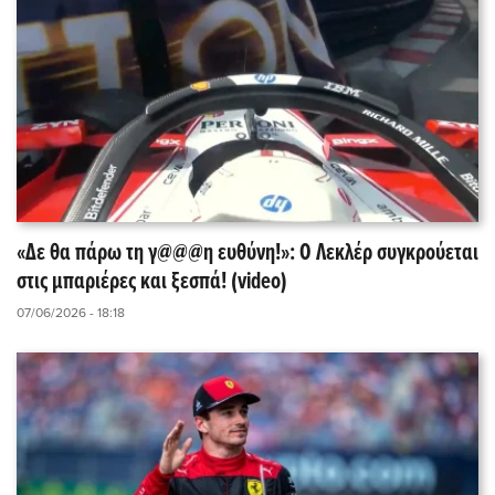
«Δε θα πάρω τη γ@@@η ευθύνη!»: Ο Λεκλέρ συγκρούεται
στις μπαριέρες και ξεσπά! (video)
07/06/2026 - 18:18