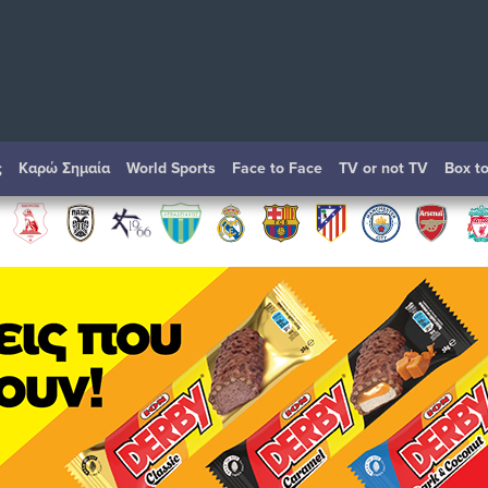
ς
Καρώ Σημαία
World Sports
Face to Face
TV or not TV
Box t