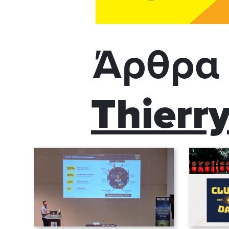
Άρθρα 
Thierr