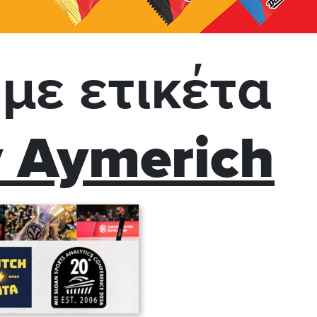
με ετικέτα
y Aymerich