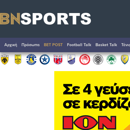
Αρχική
Πρόσωπα
BET POST
Football Talk
Basket Talk
Τένι