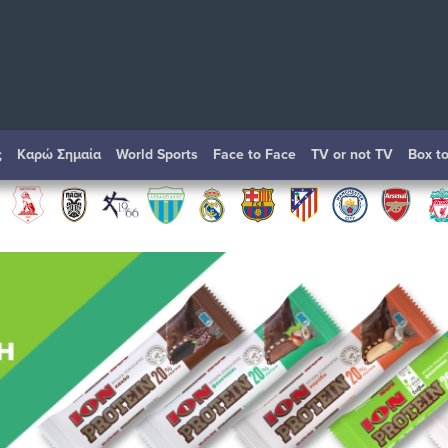
ς
Καρώ Σημαία
World Sports
Face to Face
TV or not TV
Box t