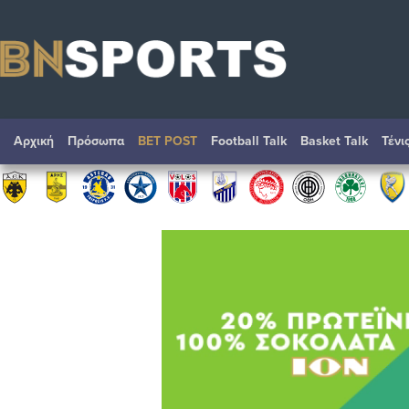
Αρχική
Πρόσωπα
BET POST
Football Talk
Basket Talk
Τένι