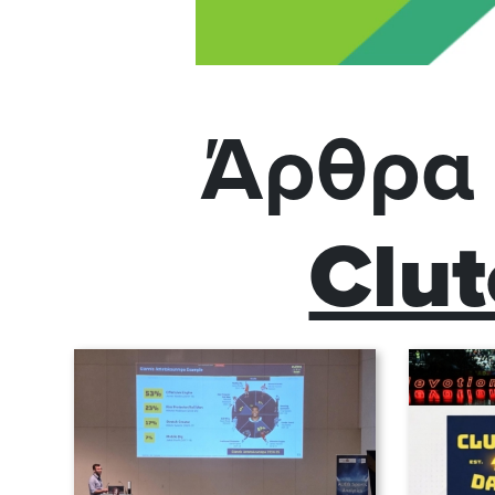
Άρθρα 
Clut