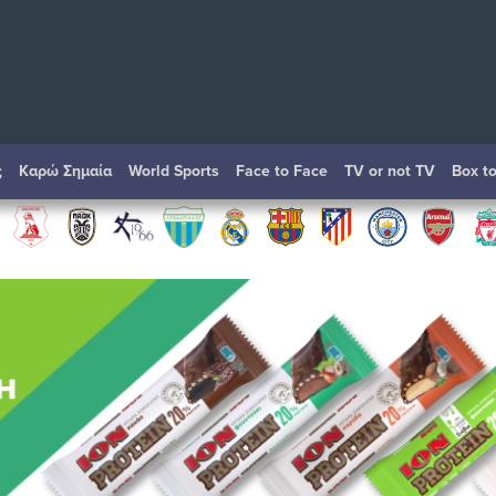
ς
Καρώ Σημαία
World Sports
Face to Face
TV or not TV
Box t