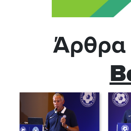
Άρθρα 
Β