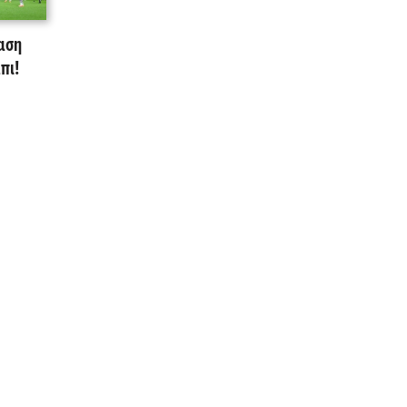
αση
πι!