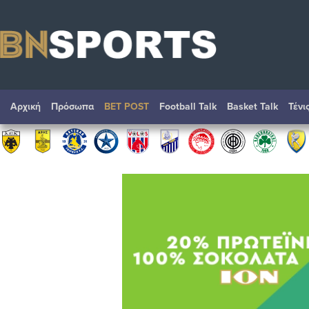
Αρχική
Πρόσωπα
BET POST
Football Talk
Basket Talk
Τένι