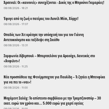
Άρσεναλ: Οι «κανονιές» συνεχίζονται - Δικός της ο Μπρούνο Γκιμαράες!
08/08/2026 - 18:21
Έφυγε από τη ζωή ο πατέρας του Λιονέλ Μέσι, Χόρχε!
08/08/2026 - 17:07
Οπαδός των Χιτ κράτησε την υπόσχεσή του για τον Γιάννη
Αντετοκούνμπο και ταξίδεψε στη Σκιάθο
08/08/2026 - 13:31
Συμφωνία Λίβερπουλ – Μπαρτσελόνα για Αραούχο, δανεικός στο
«Άνφιλντ»!
08/08/2026 - 11:25
Νέα προσπάθεια της Φενέρμπαχτσε για Παυλίδη – Τι ζητάει η Μπενφίκα
για να πει το «ναι»!
08/08/2026 - 11:00
Μοχάμεντ Σαλάχ: Το απίστευτο συμβόλαιο με την Τραμπζονσπόρ – 30
εκατ. ευρώ τον χρόνο και… 5.000 ευρώ για χαρτί υγείας
08/08/2026 - 11:00