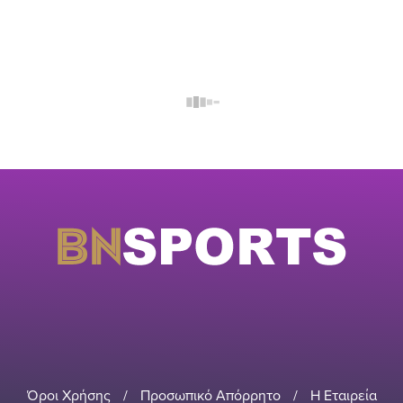
Όροι Χρήσης
/
Προσωπικό Απόρρητο
/
Η Εταιρεία