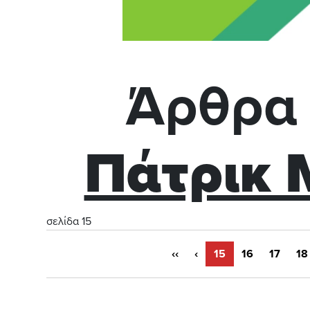
Άρθρα 
Πάτρικ 
σελίδα 15
‹‹
‹
15
16
17
18