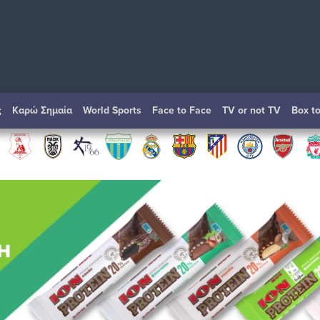
ς
Καρώ Σημαία
World Sports
Face to Face
TV or not TV
Box t