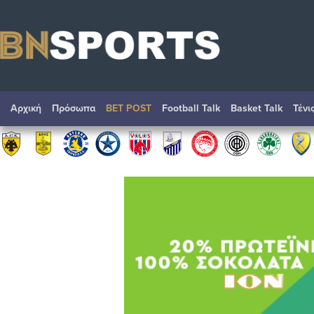
Αρχική
Πρόσωπα
BET POST
Football Talk
Basket Talk
Τένι