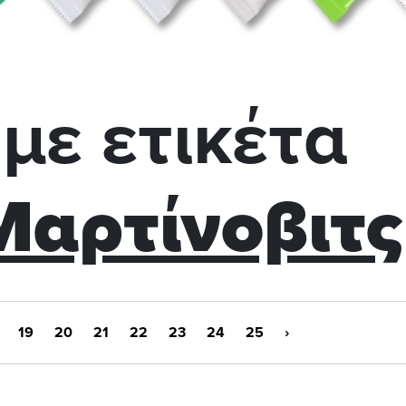
με ετικέτα
Μαρτίνοβιτς
19
20
21
22
23
24
25
›