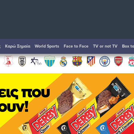
ς
Καρώ Σημαία
World Sports
Face to Face
TV or not TV
Box t