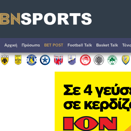
Αρχική
Πρόσωπα
BET POST
Football Talk
Basket Talk
Τένι