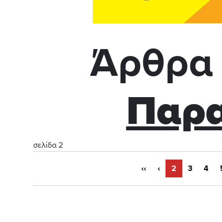
Άρθρα 
Παρα
σελίδα 2
‹‹
‹
2
3
4