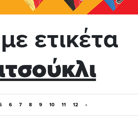
με ετικέτα
τσούκλι
5
6
7
8
9
10
11
12
›