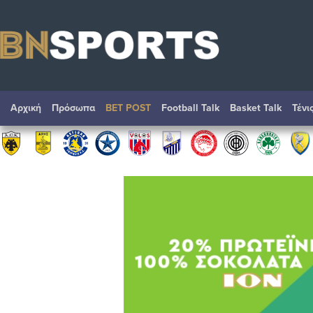
Αρχική
Πρόσωπα
BET POST
Football Talk
Basket Talk
Τένι