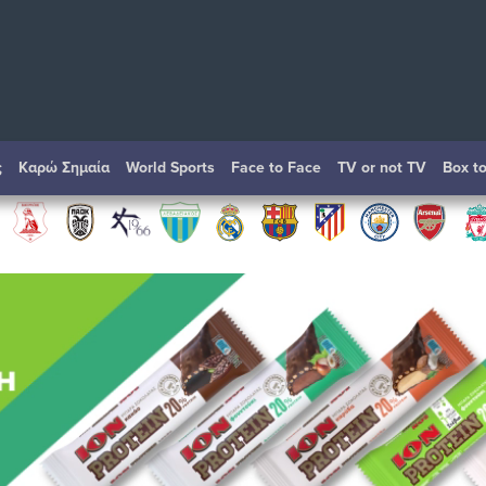
ς
Καρώ Σημαία
World Sports
Face to Face
TV or not TV
Box t