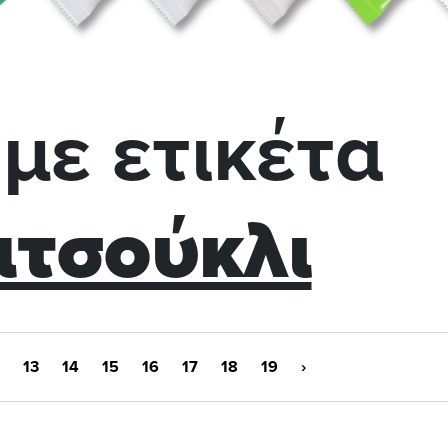
με ετικέτα
τσούκλι
13
14
15
16
17
18
19
›