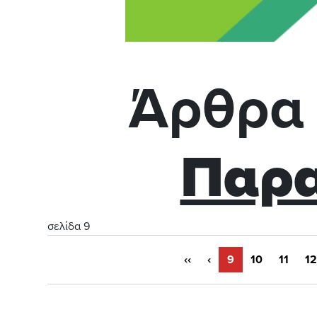
Άρθρα 
Παρα
σελίδα 9
‹‹
‹
9
10
11
12