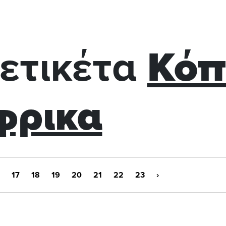
ετικέτα
Κόπ
φρικα
17
18
19
20
21
22
23
›