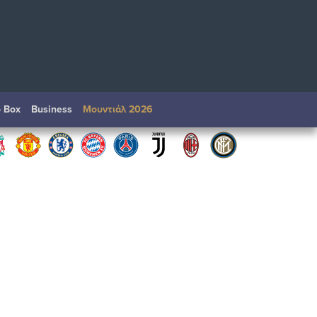
o Box
Βusiness
Μουντιάλ 2026