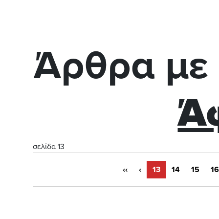
Άρθρα με 
Ά
σελίδα 13
‹‹
‹
13
14
15
16