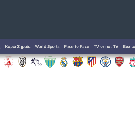
ς
Καρώ Σημαία
World Sports
Face to Face
TV or not TV
Box t