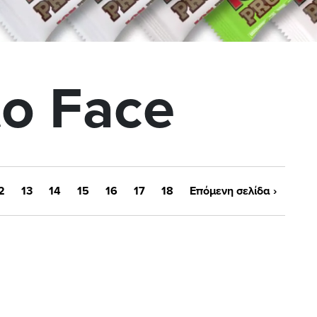
to Face
2
13
14
15
16
17
18
Επόμενη σελίδα
›