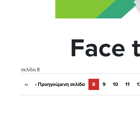
Face 
σελίδα 8
‹‹
‹
Προηγούμενη σελίδα
8
9
10
11
1