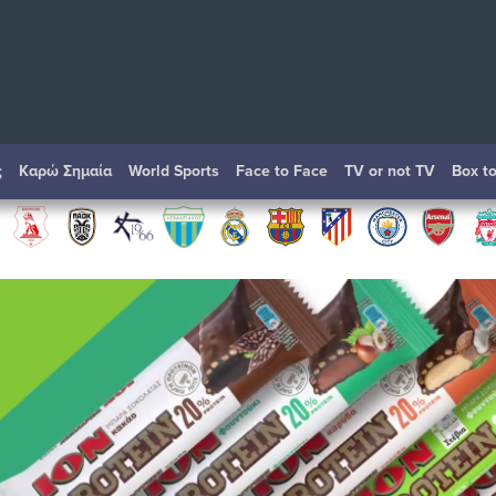
ς
Καρώ Σημαία
World Sports
Face to Face
TV or not TV
Box t