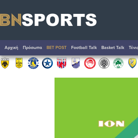
Αρχική
Πρόσωπα
BET POST
Football Talk
Basket Talk
Τένι