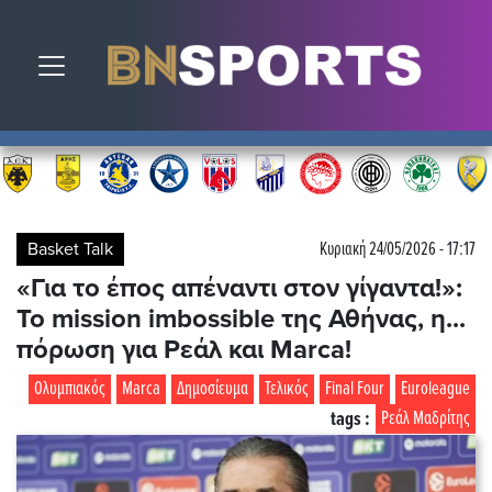
Toggle navigation
Basket Talk
Κυριακή 24/05/2026 - 17:17
«Για το έπος απέναντι στον γίγαντα!»:
Το mission imbossible της Αθήνας, η...
πόρωση για Ρεάλ και Marca!
Ολυμπιακός
Marca
Δημοσίευμα
Τελικός
Final Four
Euroleague
tags :
Ρεάλ Μαδρίτης