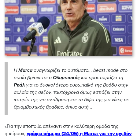
Η
Marca
αναγνωρίζει το αυτόματο... beast mode στο
οποίο βρίσκεται ο
Ολυμπιακός
και προετοιμάζει τη
Ρεάλ
για το δυσκολότερο ευρωπαϊκό της βράδυ στην
αυλαία της σεζόν, ταυτόχρονα όμως εστιάζει στην
ιστορία της για αντίδραση και τη δίψα της για νίκες σε
θριαμβευτικές βραδιές, όπως αυτή...
«Για την εποποιία απέναντι στην καλύτερη ομάδα της
ηπείρου»,
γράφει σήμερα (24/05) η Marca για την σχεδόν