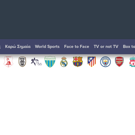
ς
Καρώ Σημαία
World Sports
Face to Face
TV or not TV
Box t