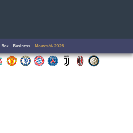
o Box
Βusiness
Μουντιάλ 2026