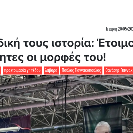
Τετάρτη 20/05/20
ική τους ιστορία: Έτοιμ
ητες οι μορφές του!
προετοιμασία γηπέδου
λάβαρα
Παύλος Γιαννακόπουλος
Θανάσης Γιαννα