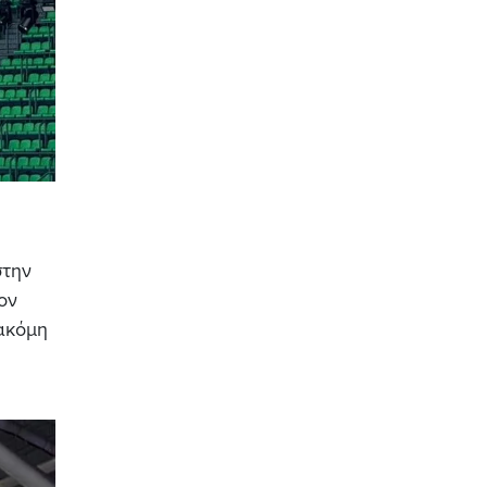
στην
ον
ακόμη