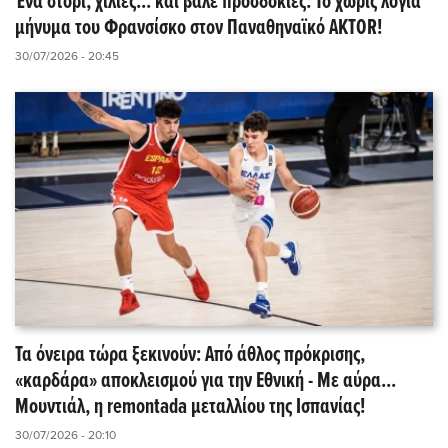
Ένα στόρι, χίλιες... και βάλε προσδοκίες: Το χωρίς λόγια
μήνυμα του Φρανσίσκο στον Παναθηναϊκό AKTOR!
30/07/2026 - 20:45
Τα όνειρα τώρα ξεκινούν: Από άθλος πρόκρισης,
«καρδάρα» αποκλεισμού για την Εθνική - Με αύρα...
Μουντιάλ, η remontada μεταλλίου της Ισπανίας!
30/07/2026 - 20:10