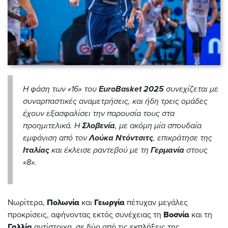
Η φάση των «16» του
EuroBasket 2025
συνεχίζεται με
συναρπαστικές αναμετρήσεις, και ήδη τρεις ομάδες
έχουν εξασφαλίσει την παρουσία τους στα
προημιτελικά. Η
Σλοβενία
, με ακόμη μία σπουδαία
εμφάνιση από τον
Λούκα Ντόντσιτς
, επικράτησε της
Ιταλίας
και έκλεισε ραντεβού με τη
Γερμανία
στους
«8».
Νωρίτερα,
Πολωνία
και
Γεωργία
πέτυχαν μεγάλες
προκρίσεις, αφήνοντας εκτός συνέχειας τη
Βοσνία
και τη
Γαλλία
αντίστοιχα, σε δύο από τις εκπλήξεις της