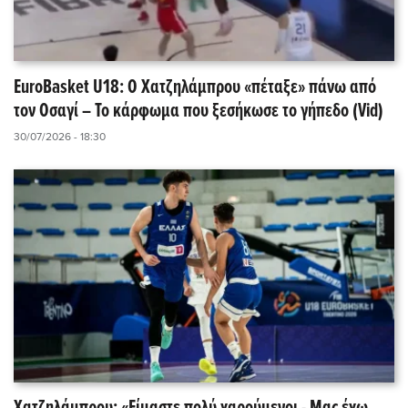
EuroBasket U18: Ο Χατζηλάμπρου «πέταξε» πάνω από
τον Οσαγί – Το κάρφωμα που ξεσήκωσε το γήπεδο (Vid)
30/07/2026 - 18:30