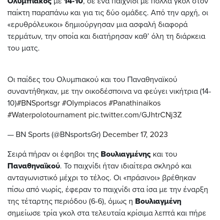
Ολυμπιακός
με
14-10
, σε ένα παιχνίδι με πολλά γκολ στον
παίκτη παραπάνω και για τις δύο ομάδες. Από την αρχή, οι
«ερυθρόλευκοι» δημιούργησαν μια ασφαλή διαφορά
τερμάτων, την οποία και διατήρησαν καθ’ όλη τη διάρκεια
του ματς.
Οι παίδες του Ολυμπιακού και του Παναθηναϊκού
συναντήθηκαν, με την οικοδέσποινα να φεύγει νικήτρια (14-
10)
#BNSportsgr
#Olympiacos
#Panathinaikos
#Waterpolotournament
pic.twitter.com/GJhtrCNj3Z
— BN Sports (@BNsportsGr)
December 17, 2023
Σειρά πήραν οι έφηβοι της
Βουλιαγμένης
και του
Παναθηναϊκού
. Το παιχνίδι ήταν ιδιαίτερα σκληρό και
ανταγωνιστικό μέχρι το τέλος. Οι «πράσινοι» βρέθηκαν
πίσω από νωρίς, έφεραν το παιχνίδι στα ίσα με την έναρξη
της τέταρτης περιόδου (6-6), όμως η
Βουλιαγμένη
σημείωσε τρία γκολ στα τελευταία κρίσιμα λεπτά και πήρε