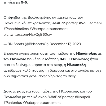
τη νίκη με
9-6
.
Οι έφηβοι της Βουλιαγμένης αντιμετώπισαν τον
Παναθηναϊκό, επικρατώντας 9-6
#BNSportsgr
#Vouliagmeni
#Panathinaikos
#Waterpolotournament
pic.twitter.com/NsxQgB60cw
— BN Sports (@BNsportsGr)
December 17, 2023
Επόμενη αναμέτρηση αυτή των παίδων της
Ηλιούπολης
με
τον
Πανιώνιο
που έληξε ισόπαλη
8-8
. Ο
Πανιώνιος
ήταν
από το ξεκίνημα μπροστά στο σκορ, η
Ηλιούπολη
αντέδρασε καλύπτοντας τη διαφορά και στο φινάλε πέτυχε
δύο σημαντικά γκολ ισοφαρίζοντας το σκορ.
Δυνατό ματς για τους παίδες της Ηλιούπολης και του
Πανιωνίου με τελικό σκορ 8-8
#BNSportsgr
#Ilioupoli
#Panionios
#Waterpolotournament