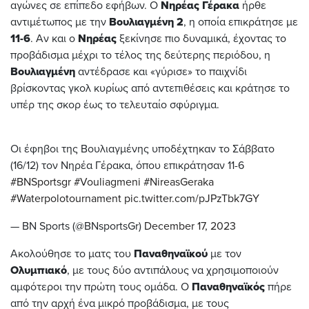
αγώνες σε επίπεδο εφήβων. Ο
Νηρέας Γέρακα
ήρθε
αντιμέτωπος με την
Βουλιαγμένη 2
, η οποία επικράτησε με
11-6
. Αν και ο
Νηρέας
ξεκίνησε πιο δυναμικά, έχοντας το
προβάδισμα μέχρι το τέλος της δεύτερης περιόδου, η
Βουλιαγμένη
αντέδρασε και «γύρισε» το παιχνίδι
βρίσκοντας γκολ κυρίως από αντεπιθέσεις και κράτησε το
υπέρ της σκορ έως το τελευταίο σφύριγμα.
Οι έφηβοι της Βουλιαγμένης υποδέχτηκαν το Σάββατο
(16/12) τον Νηρέα Γέρακα, όπου επικράτησαν 11-6
#BNSportsgr
#Vouliagmeni
#NireasGeraka
#Waterpolotournament
pic.twitter.com/pJPzTbk7GY
— BN Sports (@BNsportsGr)
December 17, 2023
Ακολούθησε το ματς του
Παναθηναϊκού
με τον
Ολυμπιακό
, με τους δύο αντιπάλους να χρησιμοποιούν
αμφότεροι την πρώτη τους ομάδα. Ο
Παναθηναϊκός
πήρε
από την αρχή ένα μικρό προβάδισμα, με τους