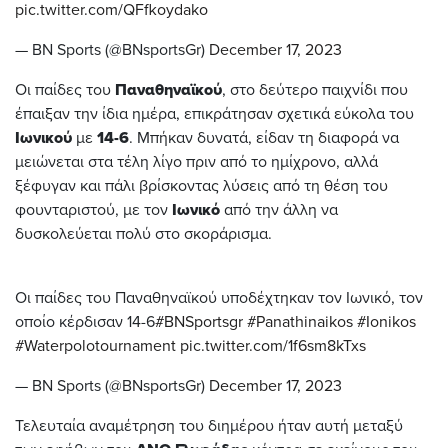
pic.twitter.com/QFfkoydako
— BN Sports (@BNsportsGr)
December 17, 2023
Οι παίδες του
Παναθηναϊκού
, στο δεύτερο παιχνίδι που
έπαιξαν την ίδια ημέρα, επικράτησαν σχετικά εύκολα του
Ιωνικού
με
14-6
. Μπήκαν δυνατά, είδαν τη διαφορά να
μειώνεται στα τέλη λίγο πριν από το ημίχρονο, αλλά
ξέφυγαν και πάλι βρίσκοντας λύσεις από τη θέση του
φουνταριστού, με τον
Ιωνικό
από την άλλη να
δυσκολεύεται πολύ στο σκοράρισμα.
Οι παίδες του Παναθηναϊκού υποδέχτηκαν τον Ιωνικό, τον
οποίο κέρδισαν 14-6
#BNSportsgr
#Panathinaikos
#Ionikos
#Waterpolotournament
pic.twitter.com/1f6sm8kTxs
— BN Sports (@BNsportsGr)
December 17, 2023
Τελευταία αναμέτρηση του διημέρου ήταν αυτή μεταξύ