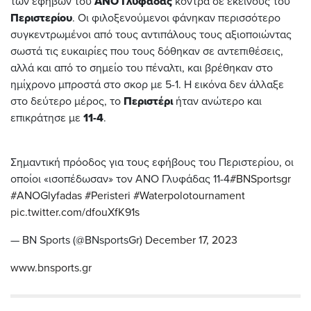
των εφήβων του
ΑΝΟ Γλυφάδας
κόντρα σε εκείνους του
Περιστερίου
. Οι φιλοξενούμενοι φάνηκαν περισσότερο
συγκεντρωμένοι από τους αντιπάλους τους αξιοποιώντας
σωστά τις ευκαιρίες που τους δόθηκαν σε αντεπιθέσεις,
αλλά και από το σημείο του πέναλτι, και βρέθηκαν στο
ημίχρονο μπροστά στο σκορ με 5-1. Η εικόνα δεν άλλαξε
στο δεύτερο μέρος, το
Περιστέρι
ήταν ανώτερο και
επικράτησε με
11-4
.
Σημαντική πρόοδος για τους εφήβους του Περιστερίου, οι
οποίοι «ισοπέδωσαν» τον ΑΝΟ Γλυφάδας 11-4
#BNSportsgr
#ANOGlyfadas
#Peristeri
#Waterpolotournament
pic.twitter.com/dfouXfK91s
— BN Sports (@BNsportsGr)
December 17, 2023
www.bnsports.gr