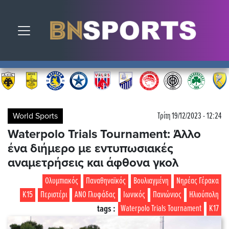
Toggle navigation
World Sports
Τρίτη 19/12/2023 - 12:24
Waterpolo Trials Tournament: Άλλο
ένα διήμερο με εντυπωσιακές
αναμετρήσεις και άφθονα γκολ
Ολυμπιακός
Παναθηναϊκός
Βουλιαγμένη
Νηρέας Γέρακα
Κ15
Περιστέρι
ΑΝΟ Γλυφάδας
Ιωνικός
Πανιώνιος
Ηλιούπολη
tags :
Waterpolo Trials Tournament
Κ17