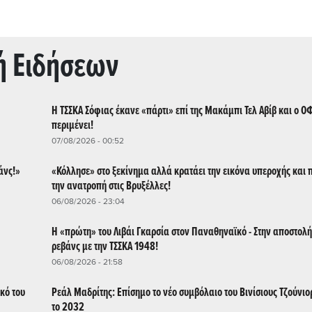
ή Ειδήσεων
Η ΤΣΣΚΑ Σόφιας έκανε «πάρτι» επί της Μακάμπι Τελ Αβίβ και ο ΟΦ
περιμένει!
07/08/2026 - 00:52
άνς!»
«Κόλλησε» στο ξεκίνημα αλλά κρατάει την εικόνα υπεροχής και π
την ανατροπή στις Βρυξέλλες!
06/08/2026 - 23:04
Η «πρώτη» του Λιβάι Γκαρσία στον Παναθηναϊκό - Στην αποστολή
ρεβάνς με την ΤΣΣΚΑ 1948!
06/08/2026 - 21:58
ικό του
Ρεάλ Μαδρίτης: Επίσημο το νέο συμβόλαιο του Βινίσιους Τζούνιο
το 2032