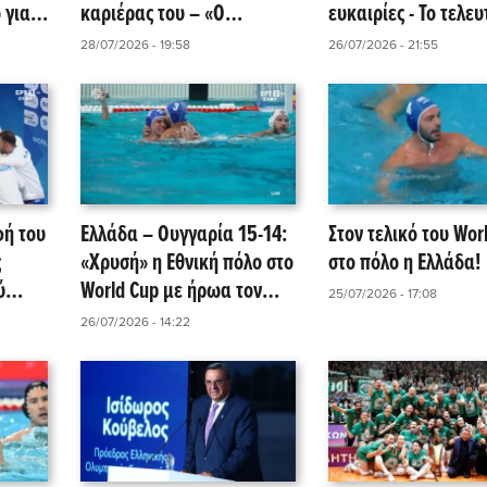
 για
καριέρας του – «Ο
ευκαιρίες - Το τελευ
ωπαϊκό
επόμενος αγώνας θα είναι
άλμα ήταν αλματάρ
28/07/2026 - 19:58
26/07/2026 - 21:55
ο τελευταίος!»
φή του
Ελλάδα – Ουγγαρία 15-14:
Στον τελικό του Wor
ς
«Χρυσή» η Εθνική πόλο στο
στο πόλο η Ελλάδα!
ύ
World Cup με ήρωα τον
25/07/2026 - 17:08
νείς!
Αργυρόπουλο (video)
26/07/2026 - 14:22