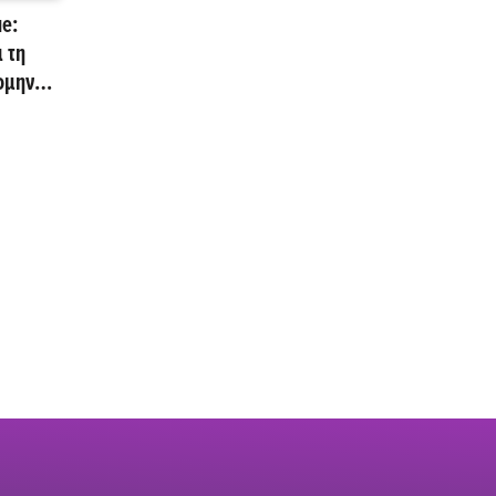
e:
 τη
ομηνίες