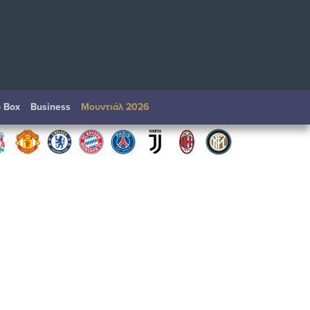
o Box
Βusiness
Μουντιάλ 2026