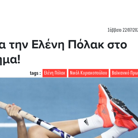
Σάββατο 22/07/202
α την Ελένη Πόλακ στο
ημα!
tags :
Ελένη Πόλακ
Νικόλ Κυριακοπούλου
Βαλκανικό Πρ