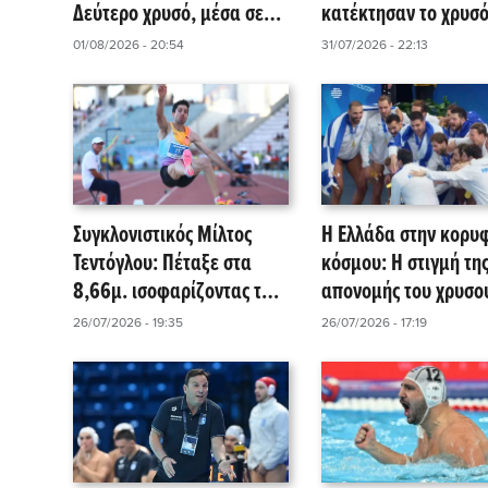
Δεύτερο χρυσό, μέσα σε
κατέκτησαν το χρυσό
ένα 24ωρο, για την
την Ελλάδα στο ευρ
01/08/2026 - 20:54
31/07/2026 - 22:13
Ελλάδα!
πρωτάθλημα του
Παρισιού!
Συγκλονιστικός Μίλτος
Η Ελλάδα στην κορυ
Τεντόγλου: Πέταξε στα
κόσμου: Η στιγμή τη
8,66μ. ισοφαρίζοντας το
απονομής του χρυσο
πανελλήνιο ρεκόρ!
μεταλλίου στους διεθ
26/07/2026 - 19:35
26/07/2026 - 17:19
(video)