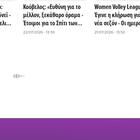
p:
Κούβελος: «Ευθύνη για το
Women Volley Leagu
νεϊ -
μέλλον, ξεκάθαρο όραμα -
Έγινε η κλήρωση για
ελικά,
Έτοιμοι για το Σπίτι των
νέα σεζόν - Οι ημερ
ο!
Ολυμπιονικών με ιδιωτική
των... clásico!
22/07/2026 - 13:30
21/07/2026 - 13:50
χρηματοδότηση!»