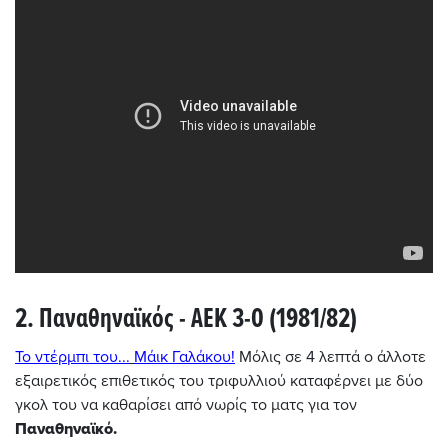
2. Παναθηναϊκός - ΑΕΚ 3-0 (1981/82)
Το ντέρμπι του...
Μάικ Γαλάκου!
Μόλις σε 4 λεπτά ο άλλοτε
εξαιρετικός επιθετικός του τριφυλλιού καταφέρνει με δύο
γκολ του να καθαρίσει από νωρίς το ματς για τον
Παναθηναϊκό.