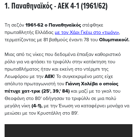
1. Παναθηναϊκός - ΑΕΚ 4-1 (1961/62)
Τη σεζόν
1961-62 ο Παναθηναϊκός
στέφθηκε
πρωταθλητής Ελλάδας
με τον Χάρι Γκέιμ στο «τιμόνι»
,
τερματίζοντας με 81 βαθμούς έναντι 78 του
Ολυμπιακού!.
Μιας από τις νίκες που δεδομένα έπαιξαν καθοριστικό
ρόλο για να φτάσει το τριφύλλι στην κατάκτηση του
πρωταθλήματος ήταν και εκείνη στο ντέρμπι της
Λεωφόρου με την
ΑΕΚ
! Το συγκεκριμένο ματς είχε
απόλυτο πρωταγωνιστή τον
Γιάννη Χολέβα ο οποίος
πέτυχε χατ-τρικ (25', 39,' 84)
και μαζί με το γκολ του
Θεοφάνη στο 80' οδήγησαν το τριφύλλι σε μια πολύ
μεγάλη νίκη
(4-1),
με την Ένωση να καταφέρνει μονάχα να
μειώσει με τον Κρυστάλλη στο 89'.