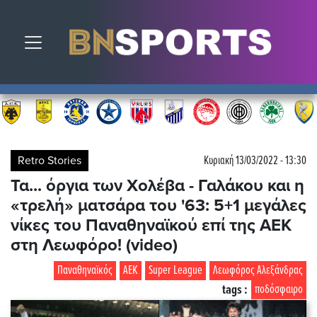
Toggle navigation
Retro Stories
Κυριακή 13/03/2022 - 13:30
Τα... όργια των Χολέβα - Γαλάκου και η
«τρελή» ματσάρα του '63: 5+1 μεγάλες
νίκες του Παναθηναϊκού επί της ΑΕΚ
στη Λεωφόρο! (video)
Παναθηναϊκός
ΑΕΚ
Super League
Λεωφόρος Αλεξάνδρας
tags :
ποδόσφαιρο