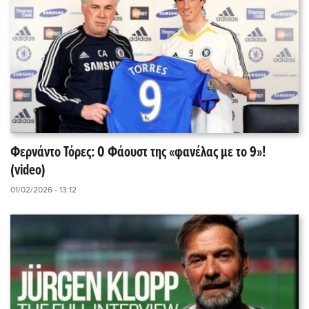
Φερνάντο Τόρες: Ο Φάουστ της «φανέλας με το 9»!
(video)
01/02/2026 - 13:12