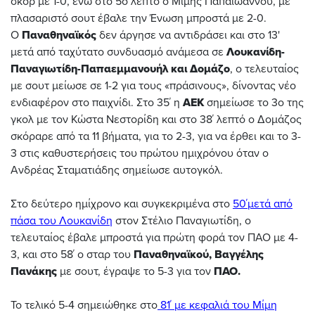
σκορ με 1-0, ενώ στο 5ο λεπτό ο Μίμης Παπαϊωάννου, με
πλασαριστό σουτ έβαλε την Ένωση μπροστά με 2-0.
Ο
Παναθηναϊκός
δεν άργησε να αντιδράσει και στο 13'
μετά από ταχύτατο συνδυασμό ανάμεσα σε
Λουκανίδη-
Παναγιωτίδη-
Παπαεμμανουήλ και Δομάζο
, ο τελευταίος
με σουτ μείωσε σε 1-2 για τους «πράσινους», δίνοντας νέο
ενδιαφέρον στο παιχνίδι. Στο 35΄ η
ΑΕΚ
σημείωσε το 3ο της
γκολ με τον Κώστα Νεστορίδη και στο 38΄ λεπτό ο Δομάζος
σκόραρε από τα 11 βήματα, για το 2-3, για να έρθει και το 3-
3 στις καθυστερήσεις του πρώτου ημιχρόνου όταν ο
Ανδρέας Σταματιάδης σημείωσε αυτογκόλ.
Στο δεύτερο ημίχρονο και συγκεκριμένα στο
50΄μετά από
πάσα του Λουκανίδη
στον Στέλιο Παναγιωτίδη, ο
τελευταίος έβαλε μπροστά για πρώτη φορά τον ΠΑΟ με 4-
3, και στο 58΄ ο σταρ του
Παναθηναϊκού, Βαγγέλης
Πανάκης
με σουτ, έγραψε το 5-3 για τον
ΠΑΟ.
Το τελικό 5-4 σημειώθηκε στο
81΄ με κεφαλιά του Μίμη