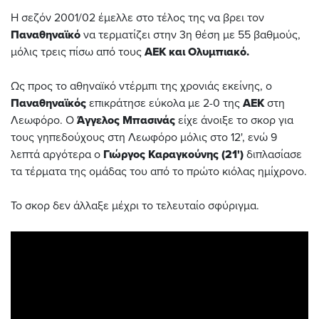
Η σεζόν 2001/02 έμελλε στο τέλος της να βρει τον
Παναθηναϊκό
να τερματίζει στην 3η θέση με 55 βαθμούς,
μόλις τρεις πίσω από τους
ΑΕΚ και Ολυμπιακό.
Ως προς το αθηναϊκό ντέρμπι της χρονιάς εκείνης, ο
Παναθηναϊκός
επικράτησε εύκολα με 2-0 της
ΑΕΚ
στη
Λεωφόρο. Ο
Άγγελος Μπασινάς
είχε άνοιξε το σκορ για
τους γηπεδούχους στη Λεωφόρο μόλις στο 12', ενώ 9
λεπτά αργότερα ο
Γιώργος Καραγκούνης (21')
διπλασίασε
τα τέρματα της ομάδας του από το πρώτο κιόλας ημίχρονο.
Το σκορ δεν άλλαξε μέχρι το τελευταίο σφύριγμα.