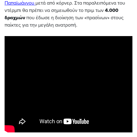
Παπαϊωάννου
μετά από κόρνερ. Στα παραλειπόμενα του
ντέρμπι θα πρέπει να σημειωθούν το πριμ των
4.000
δραχμών
που έδωσε η διοίκηση των «πρασίνων» στους
παίκτες για την μεγάλη ανατροπή.