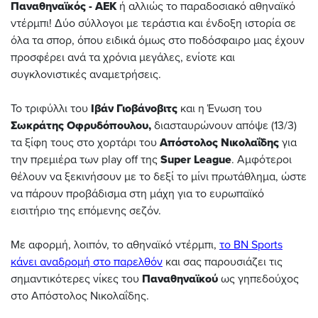
Παναθηναϊκός - ΑΕΚ
ή αλλιώς το παραδοσιακό αθηναϊκό
ντέρμπι! Δύο σύλλογοι με τεράστια και ένδοξη ιστορία σε
όλα τα σπορ, όπου ειδικά όμως στο ποδόσφαιρο μας έχουν
προσφέρει ανά τα χρόνια μεγάλες, ενίοτε και
συγκλονιστικές αναμετρήσεις.
Το τριφύλλι του
Ιβάν Γιοβάνοβιτς
και η Ένωση του
Σωκράτης Οφρυδόπουλου,
διασταυρώνουν απόψε (13/3)
τα ξίφη τους στο χορτάρι του
Απόστολος Νικολαΐδης
για
την πρεμιέρα των play off της
Super League
. Αμφότεροι
θέλουν να ξεκινήσουν με το δεξί το μίνι πρωτάθλημα, ώστε
να πάρουν προβάδισμα στη μάχη για το ευρωπαϊκό
εισιτήριο της επόμενης σεζόν.
Με αφορμή, λοιπόν, το αθηναϊκό ντέρμπι,
το BN Sports
κάνει αναδρομή στο παρελθόν
και σας παρουσιάζει τις
σημαντικότερες νίκες του
Παναθηναϊκού
ως γηπεδούχος
στο Απόστολος Νικολαΐδης.