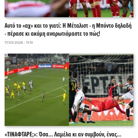
Αυτό το «αχ» και το γιατί: Η Μέταλιστ - η Μπόντo δηλαδή
- πέρασε κι ακόμη αναρωτιόμαστε το πώς!
17/03/2026 - 11:10
«ΤΙΝΑΦΤΑΡΕ;»: Όσα... Λαμέλα κι αν συμβούν, ένας...