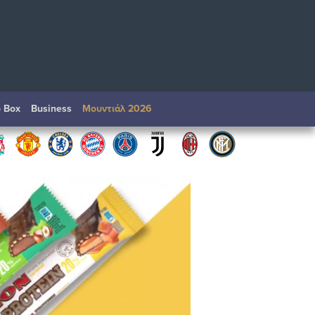
o Box
Βusiness
Μουντιάλ 2026