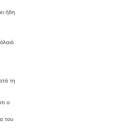
ει ήδη
βόλαιό
ς
ατά τη
τι ο
ρα του