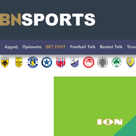
Αρχική
Πρόσωπα
BET POST
Football Talk
Basket Talk
Τένι