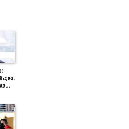
ς:
δες και
νία