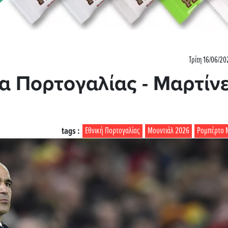
Τρίτη 16/06/20
α Πορτογαλίας - Μαρτίν
tags :
Εθνική Πορτογαλίας
Μουντιάλ 2026
Ρομπέρτο 