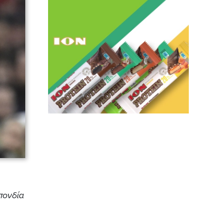
πονδία