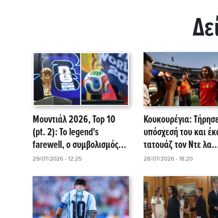
Δε
Μουντιάλ 2026, Top 10
Κουκουρέγια: Τήρησε
(pt. 2): Το legend's
υπόσχεσή του και έκ
farewell, ο συμβολισμός
τατουάζ τον Ντε λα
του «άσου», το roller
Φουέντε μετά την
29/07/2026 - 12:25
28/07/2026 - 18:20
coaster αθανασίας και η
κατάκτηση του Μουν
κόκκινη... στη FIFA! (video)