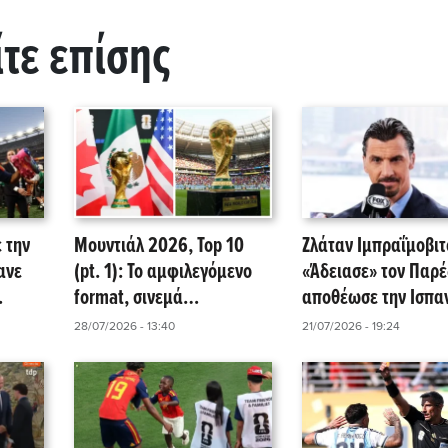
ίτε επίσης
 την
Μουντιάλ 2026, Top 10
Ζλάταν Ιμπραΐμοβιτ
ανε
(pt. 1): Το αμφιλεγόμενο
«Άδειασε» τον Παρέ
format, σινεμά
αποθέωσε την Ισπα
παρηγοριάς, ο «νονός»
μετά τον τελικό
28/07/2026 - 13:40
21/07/2026 - 19:24
τιάλ
Μέσι και η προφητεία της
αυτοκρατορίας! (video)