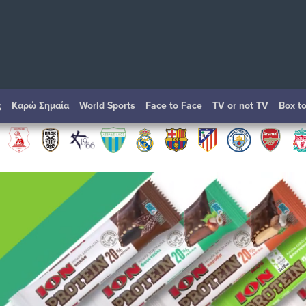
ς
Καρώ Σημαία
World Sports
Face to Face
TV or not TV
Box t