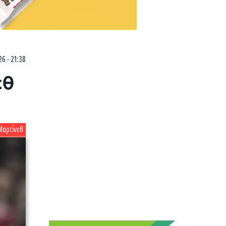
26 - 21:38
εθ
Μαρτίνεθ