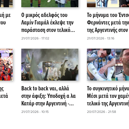
μή με
Ο μικρός αδελφός του
Το μήνυμα του Έντσ
που
Λαμίν Γιαμάλ έκλεψε την
Φερνάντες μετά την
παράσταση στον τελικό
της Αργεντινής στον
o)
του Μουντιάλ 2026
του Μουντιάλ 2026
21/07/2026 - 17:02
21/07/2026 - 13:16
(video)
ης
Back to back ναι, αλλά
Το συγκινητικό μήν
μετά
στην άφιξη: Υποδοχή α λα
Μέσι μετά τον χαμέ
Κατάρ στην Αργεντινή -
τελικό της Αργεντινή
της
Δίχως κούπα, αλλά με
21/07/2026 - 10:15
20/07/2026 - 21:58
αναμνήσεις και αγάπη
στην καρδιά! (video)