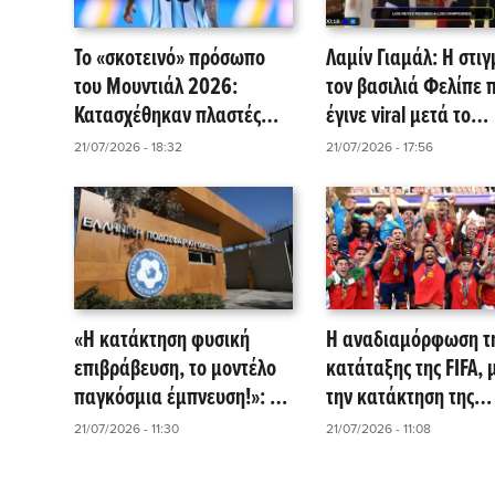
Το «σκοτεινό» πρόσωπο
Λαμίν Γιαμάλ: Η στιγ
του Μουντιάλ 2026:
τον βασιλιά Φελίπε 
Κατασχέθηκαν πλαστές
έγινε viral μετά το
φανέλες-μαμούθ αξίας 21
Μουντιάλ 2026 (vide
21/07/2026 - 18:32
21/07/2026 - 17:56
εκατ. ευρώ!
«Η κατάκτηση φυσική
Η αναδιαμόρφωση τ
επιβράβευση, το μοντέλο
κατάταξης της FIFA, 
παγκόσμια έμπνευση!»: Τα
την κατάκτηση της
συγχαρητήρια της ΕΠΟ
Ισπανίας και η θέση 
21/07/2026 - 11:30
21/07/2026 - 11:08
στην Ισπανική
Ελλάδας!
Ομοσπονδία!