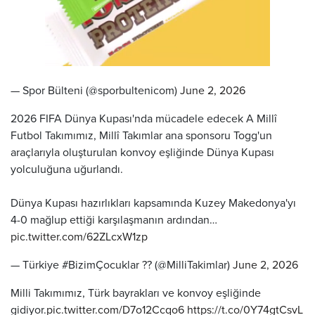
— Spor Bülteni (@sporbultenicom)
June 2, 2026
2026 FIFA Dünya Kupası'nda mücadele edecek A Millî
Futbol Takımımız, Millî Takımlar ana sponsoru Togg'un
araçlarıyla oluşturulan konvoy eşliğinde Dünya Kupası
yolculuğuna uğurlandı.
Dünya Kupası hazırlıkları kapsamında Kuzey Makedonya'yı
4-0 mağlup ettiği karşılaşmanın ardından…
pic.twitter.com/62ZLcxW1zp
— Türkiye #BizimÇocuklar ?? (@MilliTakimlar)
June 2, 2026
Milli Takımımız, Türk bayrakları ve konvoy eşliğinde
gidiyor.
pic.twitter.com/D7o12Ccqo6
https://t.co/0Y74gtCsvL